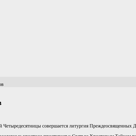
ов
в
сей Четыредесятницы совершается литургия Преждеосвященных Д