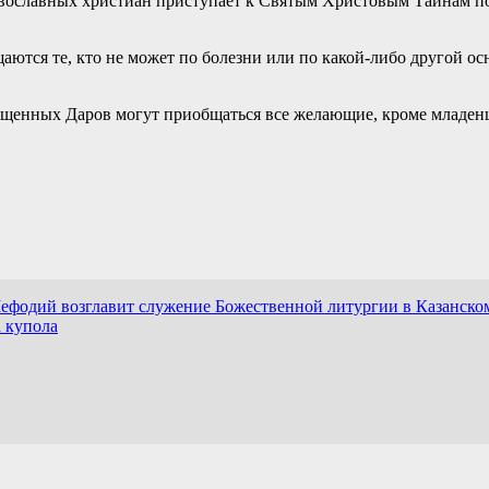
авославных христиан приступает к Святым Христовым Тайнам по
тся те, кто не может по болезни или по какой-либо другой осн
щенных Даров могут приобщаться все желающие, кроме младенц
Мефодий возглавит служение Божественной литургии в Казанско
а купола