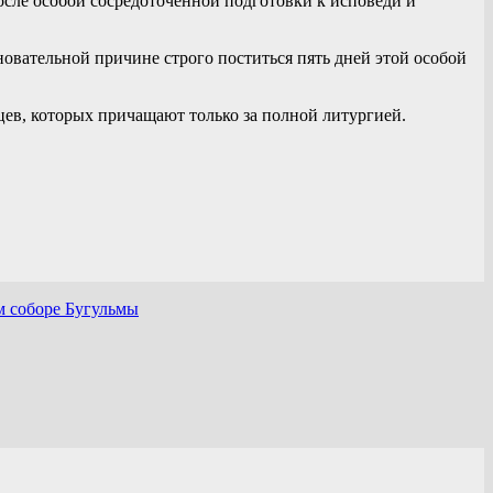
сле особой сосредоточенной подготовки к исповеди и
овательной причине строго поститься пять дней этой особой
ев, которых причащают только за полной литургией.
м соборе Бугульмы