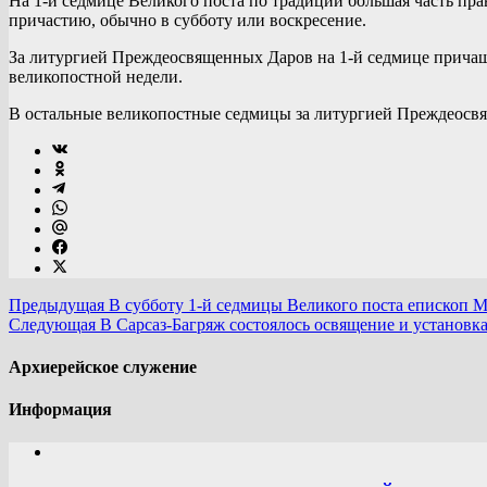
На 1-й седмице Великого поста по традиции большая часть пр
причастию, обычно в субботу или воскресение.
За литургией Преждеосвященных Даров на 1-й седмице причащаю
великопостной недели.
В остальные великопостные седмицы за литургией Преждеосвя
Предыдущая
В субботу 1-й седмицы Великого поста епископ 
Следующая
В Сарсаз-Багряж состоялось освящение и установк
Архиерейское служение
Информация