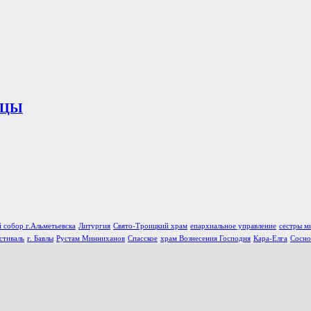
ИЦЫ
 собор г.Альметьевска
Литургия
Свято-Троицкий храм
епархиальное управление
сестры м
стиваль
г. Бавлы
Рустам Минниханов
Спасское
храм Вознесения Господня
Кара-Елга
Сосно