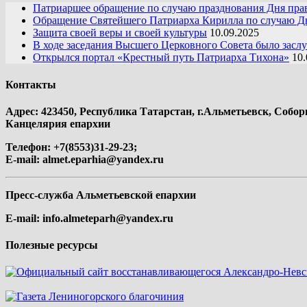
Патриаршее обращение по случаю празднования Дня пра
Обращение Святейшего Патриарха Кирилла по случаю Дн
Защита своей веры и своей культуры
10.09.2025
В ходе заседания Высшего Церковного Совета было засл
Открылся портал «Крестный путь Патриарха Тихона»
10.
Контакты
Адрес: 423450, Республика Татарстан, г.Альметьевск, Собор
Канцелярия епархии
Телефон: +7(8553)31-29-23;
E-mail:
almet.eparhia@yandex.ru
Пресс-служба Альметьевской епархии
E-mail:
info.almeteparh@yandex.ru
Полезные ресурсы