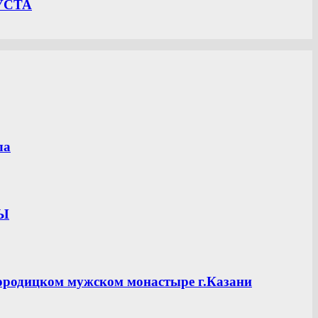
УСТА
ла
ЦЫ
ородицком мужском монастыре г.Казани