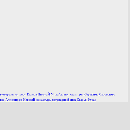
илосердия
концерт
Глазков НиколаЙ Михайлович
храм прп. Серафима Саровского
вка
Александро-Невский монастырь
патриарший знак
Старый Кувак