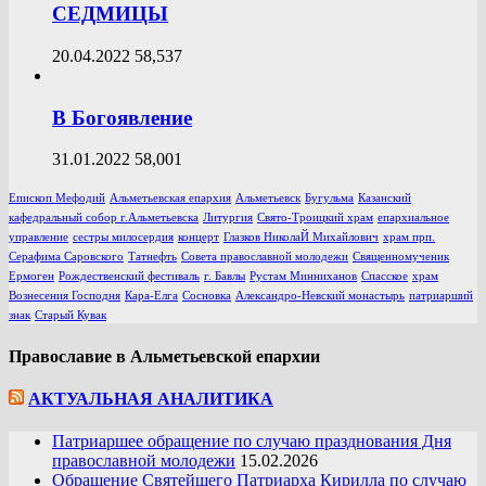
СЕДМИЦЫ
20.04.2022
58,537
В Богоявление
31.01.2022
58,001
Епископ Мефодий
Альметьевская епархия
Альметьевск
Бугульма
Казанский
кафедральный собор г.Альметьевска
Литургия
Свято-Троицкий храм
епархиальное
управление
сестры милосердия
концерт
Глазков НиколаЙ Михайлович
храм прп.
Серафима Саровского
Татнефть
Совета православной молодежи
Священномученик
Ермоген
Рождественский фестиваль
г. Бавлы
Рустам Минниханов
Спасское
храм
Вознесения Господня
Кара-Елга
Сосновка
Александро-Невский монастырь
патриарший
знак
Старый Кувак
Православие в Альметьевской епархии
АКТУАЛЬНАЯ АНАЛИТИКА
Патриаршее обращение по случаю празднования Дня
православной молодежи
15.02.2026
Обращение Святейшего Патриарха Кирилла по случаю