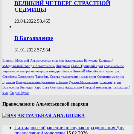
ВЕЛИКИЙ ЧЕТВЕРГ СТРАСТНОЙ
СЕДМИЦЫ
20.04.2022
58,465
В Богоявление
31.01.2022
57,934
Епископ Мефодий
Альметьевская епархия
Альметьевск
Бугульма
Казанский
кафедральный собор г.Альметьевска
Литургия
Свято-Троицкий храм
епархиальное
управление
сестры милосердия
концерт
Глазков НиколаЙ Михайлович
храм прп.
Серафима Саровского
Татнефть
Совета православной молодежи
Священномученик
Ермоген
Рождественский фестиваль
г. Бавлы
Рустам Минниханов
Спасское
храм
Вознесения Господня
Кара-Елга
Сосновка
Александро-Невский монастырь
патриарший
знак
Старый Кувак
Православие в Альметьевской епархии
АКТУАЛЬНАЯ АНАЛИТИКА
Патриаршее обращение по случаю празднования Дня
православной молодежи
15.02.2026