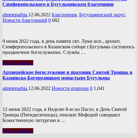
Симферопольского в Бугульминском благочинии
almeteparhia
12.06.2022
Благочиния
,
Бугульминский округ
,
Новости благочиний
0
682
9 июня 2022 года, в день памяти свт. Луки исп., архиеп.
Симферопольского в Казанском соборе г.Бугульмы состоялось
праздничное богослужение. Служба …
Читать далее »
Архиерейское богослужение в праздник Святой Троицы в
Казанкско-Богородицком монастыре Бугульмы
almeteparhia
12.06.2022
Новости епархии
0
1,041
12 июня 2022 года, в Неделю 8-ю по Пасхе, в День Святой
Троицы (Пятидесятницы), епископ Мефодий совершил
Божественную литургию в …
Читать далее »