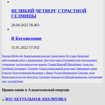
ВЕЛИКИЙ ЧЕТВЕРГ СТРАСТНОЙ
СЕДМИЦЫ
20.04.2022
58,463
В Богоявление
31.01.2022
57,932
Епископ Мефодий
Альметьевская епархия
Альметьевск
Бугульма
Казанский
кафедральный собор г.Альметьевска
Литургия
Свято-Троицкий храм
епархиальное
управление
сестры милосердия
концерт
Глазков НиколаЙ Михайлович
храм прп.
Серафима Саровского
Татнефть
Совета православной молодежи
Священномученик
Ермоген
Рождественский фестиваль
г. Бавлы
Рустам Минниханов
Спасское
храм
Вознесения Господня
Кара-Елга
Сосновка
Александро-Невский монастырь
патриарший
знак
Старый Кувак
Православие в Альметьевской епархии
АКТУАЛЬНАЯ АНАЛИТИКА