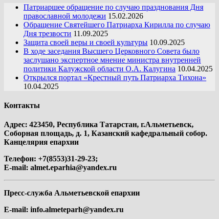
Патриаршее обращение по случаю празднования Дня
православной молодежи
15.02.2026
Обращение Святейшего Патриарха Кирилла по случаю
Дня трезвости
11.09.2025
Защита своей веры и своей культуры
10.09.2025
В ходе заседания Высшего Церковного Совета было
заслушано экспертное мнение министра внутренней
политики Калужской области О.А. Калугина
10.04.2025
Открылся портал «Крестный путь Патриарха Тихона»
10.04.2025
Контакты
Адрес: 423450, Республика Татарстан, г.Альметьевск,
Соборная площадь, д. 1, Казанский кафедральный собор.
Канцелярия епархии
Телефон: +7(8553)31-29-23;
E-mail:
almet.eparhia@yandex.ru
Пресс-служба Альметьевской епархии
E-mail:
info.almeteparh@yandex.ru