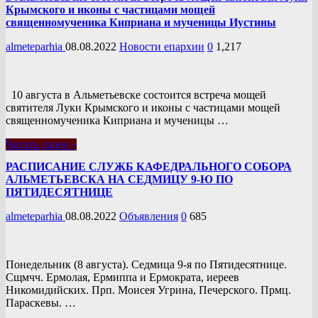
Крымского и иконы с частицами мощей
священномученика Киприана и мученицы Иустины
almeteparhia
08.08.2022
Новости епархии
0
1,217
10 августа в Альметьевске состоится встреча мощей
святителя Луки Крымского и иконы с частицами мощей
священномученика Киприана и мученицы …
Читать далее »
РАСПИСАНИЕ СЛУЖБ КАФЕДРАЛЬНОГО СОБОРА
АЛЬМЕТЬЕВСКА НА СЕДМИЦУ 9-Ю ПО
ПЯТИДЕСЯТНИЦЕ
almeteparhia
08.08.2022
Объявления
0
685
Понедельник (8 августа). Седмица 9-я по Пятидесятнице.
Сщмчч. Ермолая, Ермиппа и Ермократа, иереев
Никомидийских. Прп. Моисея Угрина, Печерского. Прмц.
Параскевы. …