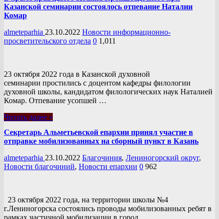
Казанской семинарии состоялось отпевание Наталии
Комар
almeteparhia
23.10.2022
Новости информационно-
просветительского отдела
0
1,011
23 октября 2022 года в Казанской духовной
семинарии простились с доцентом кафедры филологии
духовной школы, кандидатом филологических наук Наталией
Комар. Отпевание усопшей …
Читать далее »
Секретарь Альметьевской епархии принял участие в
отправке мобилизованных на сборный пункт в Казань
almeteparhia
23.10.2022
Благочиния
,
Лениногорский округ
,
Новости благочиний
,
Новости епархии
0
962
23 октября 2022 года, на территории школы №4
г.Лениногорска состоялись проводы мобилизованных ребят в
рамках частичной мобилизации в город …