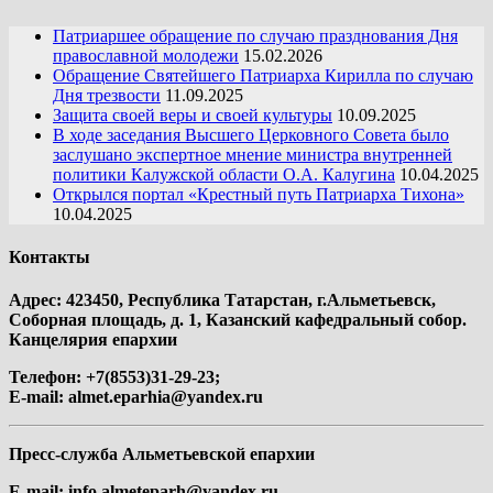
Патриаршее обращение по случаю празднования Дня
православной молодежи
15.02.2026
Обращение Святейшего Патриарха Кирилла по случаю
Дня трезвости
11.09.2025
Защита своей веры и своей культуры
10.09.2025
В ходе заседания Высшего Церковного Совета было
заслушано экспертное мнение министра внутренней
политики Калужской области О.А. Калугина
10.04.2025
Открылся портал «Крестный путь Патриарха Тихона»
10.04.2025
Контакты
Адрес: 423450, Республика Татарстан, г.Альметьевск,
Соборная площадь, д. 1, Казанский кафедральный собор.
Канцелярия епархии
Телефон: +7(8553)31-29-23;
E-mail:
almet.eparhia@yandex.ru
Пресс-служба Альметьевской епархии
E-mail:
info.almeteparh@yandex.ru