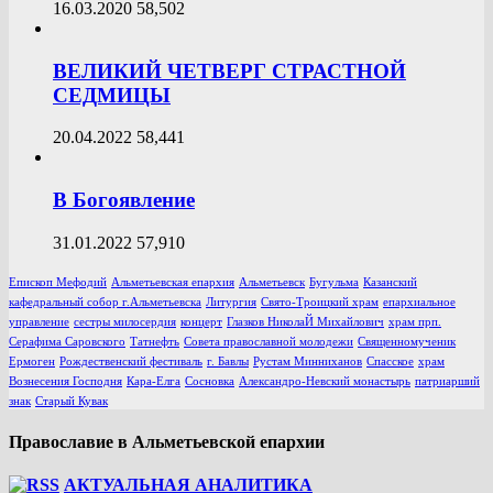
16.03.2020
58,502
ВЕЛИКИЙ ЧЕТВЕРГ СТРАСТНОЙ
СЕДМИЦЫ
20.04.2022
58,441
В Богоявление
31.01.2022
57,910
Епископ Мефодий
Альметьевская епархия
Альметьевск
Бугульма
Казанский
кафедральный собор г.Альметьевска
Литургия
Свято-Троицкий храм
епархиальное
управление
сестры милосердия
концерт
Глазков НиколаЙ Михайлович
храм прп.
Серафима Саровского
Татнефть
Совета православной молодежи
Священномученик
Ермоген
Рождественский фестиваль
г. Бавлы
Рустам Минниханов
Спасское
храм
Вознесения Господня
Кара-Елга
Сосновка
Александро-Невский монастырь
патриарший
знак
Старый Кувак
Православие в Альметьевской епархии
АКТУАЛЬНАЯ АНАЛИТИКА