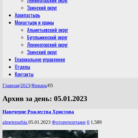
Лениногорский округ
Заинский округ
Архипастырь
Монастыри и храмы
Альметьевский округ
Бугульминский округ
Лениногорский округ
Заинский округ
Епархиальное управление
Отделы
Контакты
Главная
/
2023
/
Январь
/
05
Архив за день:
05.01.2023
Навечерие Рождества Христова
almeteparhia
05.01.2023
Фоторепортажи
0
1,589