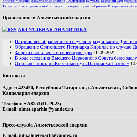
Епископ Мефодий
Альметьевская епархия
Альметьевск
Бугульма
Казанский кафедральный
Татнефть
Совета православной молодежи
Священномученик Ермоген
Рождественский фе
Православие в Альметьевской епархии
АКТУАЛЬНАЯ АНАЛИТИКА
Патриаршее обращение по случаю празднования Дня пра
Обращение Святейшего Патриарха Кирилла по случаю Дн
Защита своей веры и своей культуры
10.09.2025
В ходе заседания Высшего Церковного Совета было засл
Открылся портал «Крестный путь Патриарха Тихона»
10.
Контакты
Адрес: 423450, Республика Татарстан, г.Альметьевск, Собор
Канцелярия епархии
Телефон: +7(8553)31-29-23;
E-mail:
almet.eparhia@yandex.ru
Пресс-служба Альметьевской епархии
E-mail:
info.almeteparh@yandex.ru