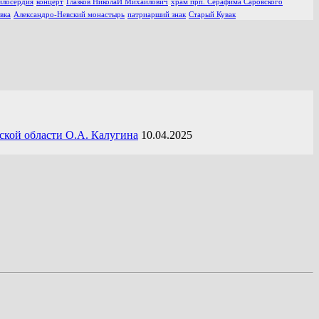
илосердия
концерт
Глазков НиколаЙ Михайлович
храм прп. Серафима Саровского
вка
Александро-Невский монастырь
патриарший знак
Старый Кувак
ской области О.А. Калугина
10.04.2025