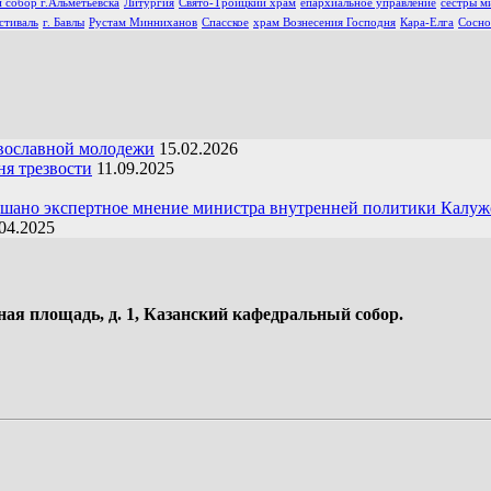
 собор г.Альметьевска
Литургия
Свято-Троицкий храм
епархиальное управление
сестры м
стиваль
г. Бавлы
Рустам Минниханов
Спасское
храм Вознесения Господня
Кара-Елга
Сосно
вославной молодежи
15.02.2026
я трезвости
11.09.2025
ушано экспертное мнение министра внутренней политики Калуж
04.2025
ная площадь, д. 1, Казанский кафедральный собор.