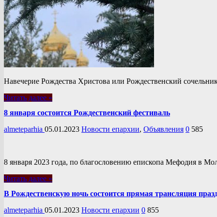
Навечерие Рождества Христова или Рождественский сочельник 
Читать далее »
8 января состоится Рождественский фестиваль
almeteparhia
05.01.2023
Новости епархии
,
Объявления
0
585
8 января 2023 года, по благословению епископа Мефодия в М
Читать далее »
В Рождественскую ночь состоится прямая трансляция праз
almeteparhia
05.01.2023
Новости епархии
0
855