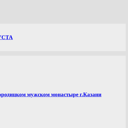
УСТА
ородицком мужском монастыре г.Казани