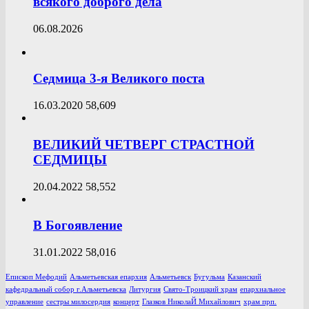
всякого доброго дела
06.08.2026
Седмица 3-я Великого поста
16.03.2020
58,609
ВЕЛИКИЙ ЧЕТВЕРГ СТРАСТНОЙ
СЕДМИЦЫ
20.04.2022
58,552
В Богоявление
31.01.2022
58,016
Епископ Мефодий
Альметьевская епархия
Альметьевск
Бугульма
Казанский
кафедральный собор г.Альметьевска
Литургия
Свято-Троицкий храм
епархиальное
управление
сестры милосердия
концерт
Глазков НиколаЙ Михайлович
храм прп.