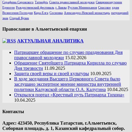
Серафима Саровского
Татнефть
Совета православной молодежи
Священномученик
Ермоген
Рождественский фестиваль
г. Бавлы
Рустам Минниханов
Спасское
храм
Вознесения Господня
Кара-Елга
Сосновка
Александро-Невский монастырь
патриарший
знак
Старый Кувак
Православие в Альметьевской епархии
АКТУАЛЬНАЯ АНАЛИТИКА
Патриаршее обращение по случаю празднования Дня
православной молодежи
15.02.2026
Обращение Святейшего Патриарха Кирилла по случаю
Дня трезвости
11.09.2025
Защита своей веры и своей культуры
10.09.2025
В ходе заседания Высшего Церковного Совета было
заслушано экспертное мнение министра внутренней
политики Калужской области О.А. Калугина
10.04.2025
Открылся портал «Крестный путь Патриарха Тихона»
10.04.2025
Контакты
Адрес: 423450, Республика Татарстан, г.Альметьевск,
Соборная площадь, д. 1, Казанский кафедральный собор.