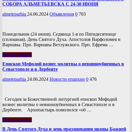
СОБОРА АЛЬМЕТЬЕВСКА С 24-30 ИЮНЯ
almeteparhia
24.06.2024
Объявления
0
703
Понедельник (24 июня). Седмица 1-я по Пятидесятнице
(сплошная). День Святого Духа. Апостолов Варфоломея и
Варнавы. Прп. Варнавы Ветлужского. Прп. Ефрема …
Читать далее »
Епископ Мефодий вознес молитвы о невинноубиенных в
Севастополе и в Дербенте
almeteparhia
24.06.2024
Новости епархии
0
476
Сегодня за Божественной литургией епископ Мефодий
вознес молитвы о невинноубиенных в Севастополе и в
Дербенте. Архипастырь помолился «об …
Читать далее »
В День Святого Духа и день празднования иконы Божией