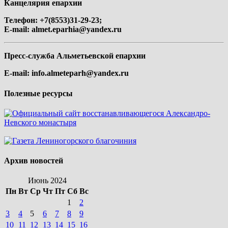
Канцелярия епархии
Телефон: +7(8553)31-29-23;
E-mail:
almet.eparhia@yandex.ru
Пресс-служба Альметьевской епархии
E-mail:
info.almeteparh@yandex.ru
Полезные ресурсы
Архив новостей
Июнь 2024
Пн
Вт
Ср
Чт
Пт
Сб
Вс
1
2
3
4
5
6
7
8
9
10
11
12
13
14
15
16