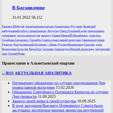
В Богоявление
31.01.2022
58,112
Епископ Мефодий
Альметьевская епархия
Альметьевск
Бугульма
Казанский
кафедральный собор г.Альметьевска
Литургия
Свято-Троицкий храм
епархиальное
управление
сестры милосердия
концерт
Глазков НиколаЙ Михайлович
храм прп.
Серафима Саровского
Татнефть
Совета православной молодежи
Священномученик
Ермоген
Рождественский фестиваль
г. Бавлы
Рустам Минниханов
Спасское
храм
Вознесения Господня
Кара-Елга
Сосновка
Александро-Невский монастырь
патриарший
знак
Старый Кувак
Православие в Альметьевской епархии
АКТУАЛЬНАЯ АНАЛИТИКА
Патриаршее обращение по случаю празднования Дня
православной молодежи
15.02.2026
Обращение Святейшего Патриарха Кирилла по случаю
Дня трезвости
11.09.2025
Защита своей веры и своей культуры
10.09.2025
В ходе заседания Высшего Церковного Совета было
заслушано экспертное мнение министра внутренней