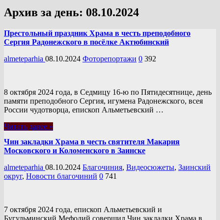
Архив за день:
08.10.2024
Престольный праздник Храма в честь преподобного
Сергия Радонежского в посёлке Актюбинский
almeteparhia
08.10.2024
Фоторепортажи
0
392
8 октября 2024 года, в Седмицу 16-ю по Пятидесятнице, день
памяти преподобного Сергия, игумена Радонежского, всея
России чудотворца, епископ Альметьевский …
Читать далее »
Чин закладки Храма в честь святителя Макария
Московского и Коломенского в Заинске
almeteparhia
08.10.2024
Благочиния
,
Видеосюжеты
,
Заинский
округ
,
Новости благочиний
0
741
7 октября 2024 года, епископ Альметьевский и
Бугульминский Мефодий совершил Чин закладки Храма в