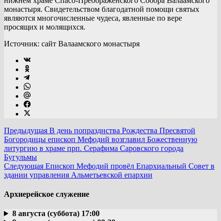
нижнем храме Спасо-Преображенского Собора Валаамского
монастыря. Свидетельством благодатной помощи святых
являются многочисленные чудеса, явленные по вере
просящих и молящихся.
Источник: сайт Валаамского монастыря
Предыдущая
В день попразднства Рождества Пресвятой
Богородицы епископ Мефодий возглавил Божественную
литургию в храме прп. Серафима Саровского города
Бугульмы
Следующая
Епископ Мефодий провёл Епархиальный Совет в
здании управления Альметьевской епархии
Архиерейское служение
8 августа (суббота) 17:00