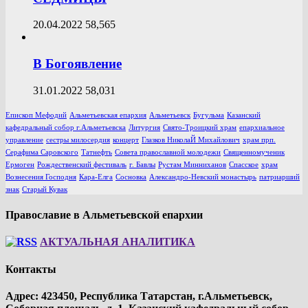
20.04.2022
58,565
В Богоявление
31.01.2022
58,031
Епископ Мефодий
Альметьевская епархия
Альметьевск
Бугульма
Казанский
кафедральный собор г.Альметьевска
Литургия
Свято-Троицкий храм
епархиальное
управление
сестры милосердия
концерт
Глазков НиколаЙ Михайлович
храм прп.
Серафима Саровского
Татнефть
Совета православной молодежи
Священномученик
Ермоген
Рождественский фестиваль
г. Бавлы
Рустам Минниханов
Спасское
храм
Вознесения Господня
Кара-Елга
Сосновка
Александро-Невский монастырь
патриарший
знак
Старый Кувак
Православие в Альметьевской епархии
АКТУАЛЬНАЯ АНАЛИТИКА
Контакты
Адрес: 423450, Республика Татарстан, г.Альметьевск,