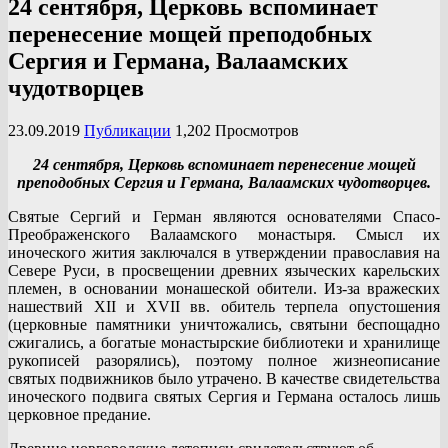
24 сентября, Церковь вспоминает
перенесение мощей преподобных
Сергия и Германа, Валаамских
чудотворцев
23.09.2019
Публикации
1,202 Просмотров
24 сентября, Церковь вспоминает перенесение мощей
преподобных Сергия и Германа, Валаамских чудотворцев.
Святые Сергий и Герман являются основателями Спасо-
Преображенского Валаамского монастыря. Смысл их
иноческого жития заключался в утверждении православия на
Севере Руси, в просвещении древних языческих карельских
племен, в основании монашеской обители. Из-за вражеских
нашествий XII и XVII вв. обитель терпела опустошения
(церковные памятники уничтожались, святыни беспощадно
сжигались, а богатые монастырские библиотеки и хранилище
рукописей разорялись), поэтому полное жизнеописание
святых подвижников было утрачено. В качестве свидетельства
иноческого подвига святых Сергия и Германа осталось лишь
церковное предание.