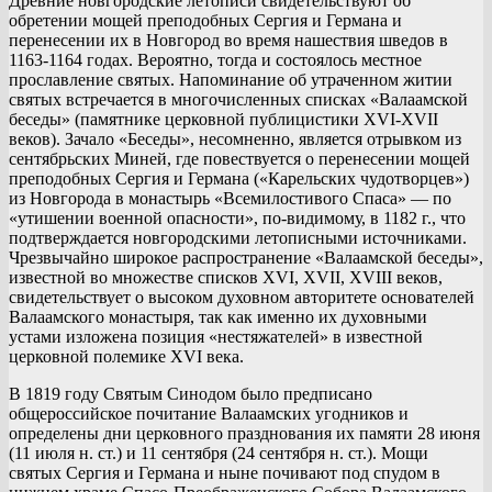
Древние новгородские летописи свидетельствуют об
обретении мощей преподобных Сергия и Германа и
перенесении их в Новгород во время нашествия шведов в
1163-1164 годах. Вероятно, тогда и состоялось местное
прославление святых. Напоминание об утраченном житии
святых встречается в многочисленных списках «Валаамской
беседы» (памятнике церковной публицистики XVI-XVII
веков). Зачало «Беседы», несомненно, является отрывком из
сентябрьских Миней, где повествуется о перенесении мощей
преподобных Сергия и Германа («Карельских чудотворцев»)
из Новгорода в монастырь «Всемилостивого Спаса» — по
«утишении военной опасности», по-видимому, в 1182 г., что
подтверждается новгородскими летописными источниками.
Чрезвычайно широкое распространение «Валаамской беседы»,
известной во множестве списков XVI, XVII, XVIII веков,
свидетельствует о высоком духовном авторитете основателей
Валаамского монастыря, так как именно их духовными
устами изложена позиция «нестяжателей» в известной
церковной полемике XVI века.
В 1819 году Святым Синодом было предписано
общероссийское почитание Валаамских угодников и
определены дни церковного празднования их памяти 28 июня
(11 июля н. ст.) и 11 сентября (24 сентября н. ст.). Мощи
святых Сергия и Германа и ныне почивают под спудом в