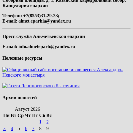
Соборная площадь, д. 1, Казанский кафедральный собор.
Канцелярия епархии
Телефон: +7(8553)31-29-23;
E-mail:
almet.eparhia@yandex.ru
Пресс-служба Альметьевской епархии
E-mail:
info.almeteparh@yandex.ru
Полезные ресурсы
Архив новостей
Август 2026
Пн
Вт
Ср
Чт
Пт
Сб
Вс
1
2
3
4
5
6
7
8
9