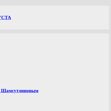
УСТА
ом Шамсутдиновым