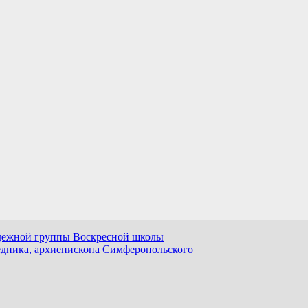
одежной группы Воскресной школы
едника, архиепископа Симферопольского