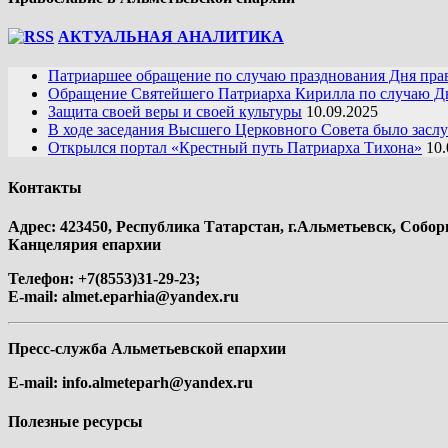
АКТУАЛЬНАЯ АНАЛИТИКА
Патриаршее обращение по случаю празднования Дня пра
Обращение Святейшего Патриарха Кирилла по случаю Дн
Защита своей веры и своей культуры
10.09.2025
В ходе заседания Высшего Церковного Совета было засл
Открылся портал «Крестный путь Патриарха Тихона»
10.
Контакты
Адрес: 423450, Республика Татарстан, г.Альметьевск, Собор
Канцелярия епархии
Телефон: +7(8553)31-29-23;
E-mail:
almet.eparhia@yandex.ru
Пресс-служба Альметьевской епархии
E-mail:
info.almeteparh@yandex.ru
Полезные ресурсы