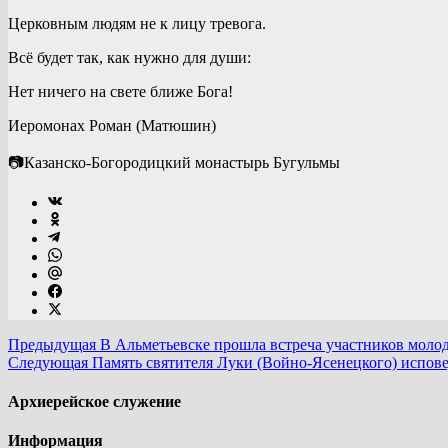
Церковным людям не к лицу тревога.
Всё будет так, как нужно для душ
и:
Нет ничего на свете ближе Бога!
Иеромонах Роман (Матюшин)
📷Казанско-Богородицкий монастырь Бугульмы
Предыдущая
В Альметьевске прошла встреча участников мол
Следующая
Память святителя Луки (Войно-Ясенецкого) испов
Архиерейское служение
Информация