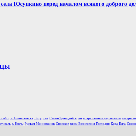
села Юсупкино перед началом всякого доброго де
ИЦЫ
 собор г.Альметьевска
Литургия
Свято-Троицкий храм
епархиальное управление
сестры м
стиваль
г. Бавлы
Рустам Минниханов
Спасское
храм Вознесения Господня
Кара-Елга
Сосно