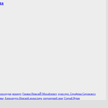
ла
илосердия
концерт
Глазков НиколаЙ Михайлович
храм прп. Серафима Саровского
вка
Александро-Невский монастырь
патриарший знак
Старый Кувак