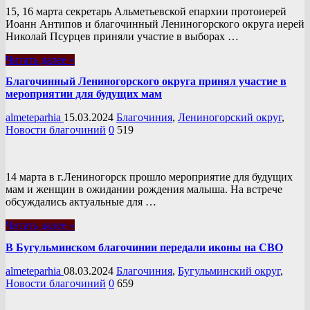
15, 16 марта секретарь Альметьевской епархии протоиерей
Иоанн Антипов и благочинный Лениногорского округа иерей
Николай Псурцев приняли участие в выборах …
Читать далее »
Благочинный Лениногорского округа принял участие в
мероприятии для будущих мам
almeteparhia
15.03.2024
Благочиния
,
Лениногорский округ
,
Новости благочиний
0
519
14 марта в г.Лениногорск прошло мероприятие для будущих
мам и женщин в ожидании рождения малыша. На встрече
обсуждались актуальные для …
Читать далее »
В Бугульминском благочинии передали иконы на СВО
almeteparhia
08.03.2024
Благочиния
,
Бугульминский округ
,
Новости благочиний
0
659