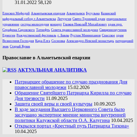
31.01.2022
58,120
Епископ Мефодий
Альметьевская епархия
Альметьевск
Бугульма
Казанский
кафедральный собор г.Альметьевска
Литургия
Свято-Троицкий храм
епархиальное
управление
сестры милосердия
концерт
Глазков НиколаЙ Михайлович
храм прп.
Серафима Саровского
Татнефть
Совета православной молодежи
Священномученик
Ермоген
Рождественский фестиваль
г. Бавлы
Рустам Минниханов
Спасское
храм
Вознесения Господня
Кара-Елга
Сосновка
Александро-Невский монастырь
патриарший
знак
Старый Кувак
Православие в Альметьевской епархии
АКТУАЛЬНАЯ АНАЛИТИКА
Патриаршее обращение по случаю празднования Дня
православной молодежи
15.02.2026
Обращение Святейшего Патриарха Кирилла по случаю
Дня трезвости
11.09.2025
Защита своей веры и своей культуры
10.09.2025
В ходе заседания Высшего Церковного Совета было
заслушано экспертное мнение министра внутренней
политики Калужской области О.А. Калугина
10.04.2025
Открылся портал «Крестный путь Патриарха Тихона»
10.04.2025