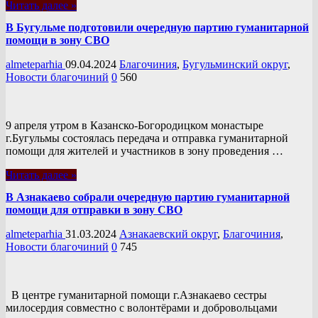
Читать далее »
В Бугульме подготовили очередную партию гуманитарной
помощи в зону СВО
almeteparhia
09.04.2024
Благочиния
,
Бугульминский округ
,
Новости благочиний
0
560
9 апреля утром в Казанско-Богородицком монастыре
г.Бугульмы состоялась передача и отправка гуманитарной
помощи для жителей и участников в зону проведения …
Читать далее »
В Азнакаево собрали очередную партию гуманитарной
помощи для отправки в зону СВО
almeteparhia
31.03.2024
Азнакаевский округ
,
Благочиния
,
Новости благочиний
0
745
В центре гуманитарной помощи г.Азнакаево сестры
милосердия совместно с волонтёрами и добровольцами