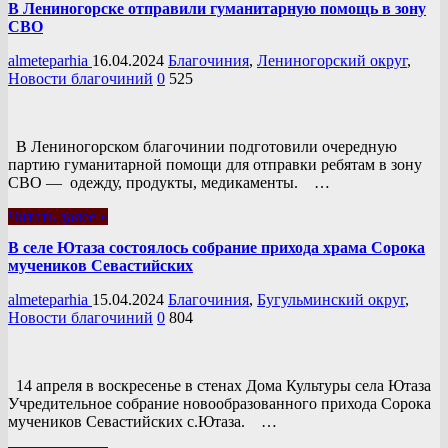
В Лениногорске отправили гуманитарную помощь в зону
СВО
almeteparhia
16.04.2024
Благочиния
,
Лениногорский округ
,
Новости благочиний
0
525
В Лениногорском благочинии подготовили очередную
партию гуманитарной помощи для отправки ребятам в зону
СВО — одежду, продукты, медикаменты. …
Читать далее »
В селе Ютаза состоялось собрание прихода храма Сорока
мучеников Севастийских
almeteparhia
15.04.2024
Благочиния
,
Бугульминский округ
,
Новости благочиний
0
804
14 апреля в воскресенье в стенах Дома Культуры села Ютаза
Учредительное собрание новообразованного прихода Сорока
мучеников Севастийских с.Ютаза. …