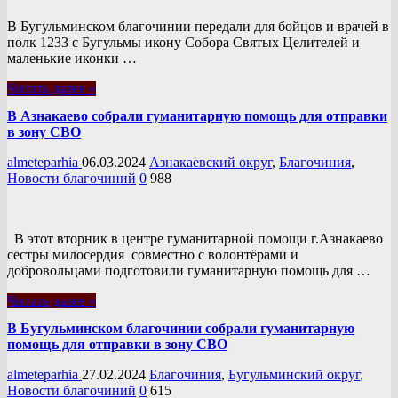
В Бугульминском благочинии передали для бойцов и врачей в
полк 1233 с Бугульмы икону Собора Святых Целителей и
маленькие иконки …
Читать далее »
В Азнакаево собрали гуманитарную помощь для отправки
в зону СВО
almeteparhia
06.03.2024
Азнакаевский округ
,
Благочиния
,
Новости благочиний
0
988
В этот вторник в центре гуманитарной помощи г.Азнакаево
сестры милосердия совместно с волонтёрами и
добровольцами подготовили гуманитарную помощь для …
Читать далее »
В Бугульминском благочинии собрали гуманитарную
помощь для отправки в зону СВО
almeteparhia
27.02.2024
Благочиния
,
Бугульминский округ
,
Новости благочиний
0
615