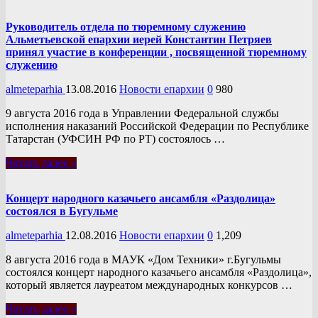
Руководитель отдела по тюремному служению
Альметьевской епархии иерей Константин Петряев
принял участие в конференции , посвященной тюремному
служению
almeteparhia
13.08.2016
Новости епархии
0
980
9 августа 2016 года в Управлении Федеральной службы
исполнения наказаний Российской Федерации по Республике
Татарстан (УФСИН РФ по РТ) состоялось …
Читать далее »
Концерт народного казачьего ансамбля «Раздолица»
состоялся в Бугульме
almeteparhia
12.08.2016
Новости епархии
0
1,209
8 августа 2016 года в МАУК «Дом Техники» г.Бугульмы
состоялся концерт народного казачьего ансамбля «Раздолица»,
который является лауреатом международных конкурсов …
Читать далее »