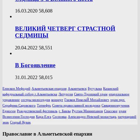
16.03.2020
58,608
ВЕЛИКИЙ ЧЕТВЕРГ СТРАСТНОЙ
СЕДМИЦЫ
20.04.2022
58,551
В Богоявление
31.01.2022
58,015
Епископ Мефодий
Альметьевская епархия
Альметьевск
Бугульма
Казанский
кафедральный собор г.Альметьевска
Литургия
Свято-Троицкий храм
епархиальное
управление
сестры милосердия
концерт
Глазков НиколаЙ Михайлович
храм прп.
Серафима Саровского
Татнефть
Совета православной молодежи
Священномученик
Ермоген
Рождественский фестиваль
г. Бавлы
Рустам Минниханов
Спасское
храм
Вознесения Господня
Кара-Елга
Сосновка
Александро-Невский монастырь
патриарший
знак
Старый Кувак
Православие в Альметьевской епархии