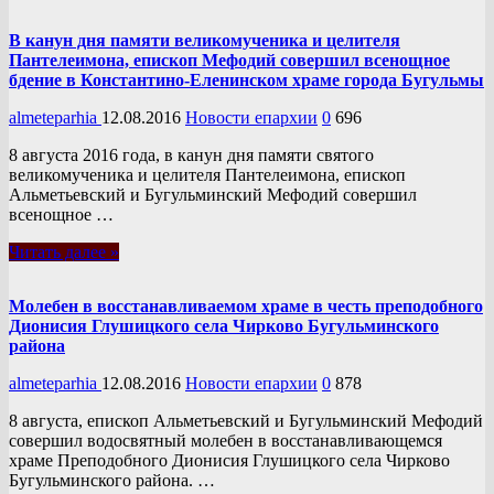
В канун дня памяти великомученика и целителя
Пантелеимона, епископ Мефодий совершил всенощное
бдение в Константино-Еленинском храме города Бугульмы
almeteparhia
12.08.2016
Новости епархии
0
696
8 августа 2016 года, в канун дня памяти святого
великомученика и целителя Пантелеимона, епископ
Альметьевский и Бугульминский Мефодий совершил
всенощное …
Читать далее »
Молебен в восстанавливаемом храме в честь преподобного
Дионисия Глушицкого села Чирково Бугульминского
района
almeteparhia
12.08.2016
Новости епархии
0
878
8 августа, епископ Альметьевский и Бугульминский Мефодий
совершил водосвятный молебен в восстанавливающемся
храме Преподобного Дионисия Глушицкого села Чирково
Бугульминского района. …