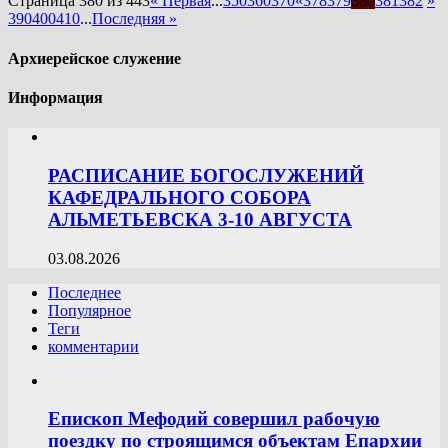
Страница 380 из 443
« Первая
...
350
360
370
«
378
379
380
381
382
»
390
400
410
...
Последняя »
Архиерейское служение
Информация
РАСПИСАНИЕ БОГОСЛУЖЕНИЙ
КАФЕДРАЛЬНОГО СОБОРА
АЛЬМЕТЬЕВСКА 3-10 АВГУСТА
03.08.2026
Последнее
Популярное
Теги
комментарии
Епископ Мефодий совершил рабочую
поездку по строящимся объектам Епархии