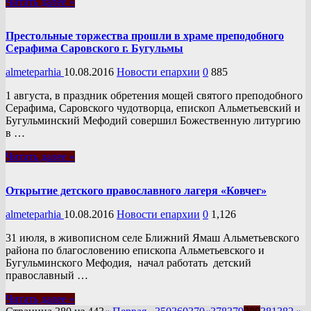
Читать далее »
Престольные торжества прошли в храме преподобного
Серафима Саровского г. Бугульмы
almeteparhia
10.08.2016
Новости епархии
0
885
1 августа, в праздник обретения мощей святого преподобного
Серафима, Саровского чудотворца, епископ Альметьевский и
Бугульминский Мефодий совершил Божественную литургию
в …
Читать далее »
Открытие детского православного лагеря «Ковчег»
almeteparhia
10.08.2016
Новости епархии
0
1,126
31 июля, в живописном селе Ближний Ямаш Альметьевского
района по благословению епископа Альметьевского и
Бугульминского Мефодия, начал работать детский
православный …
Читать далее »