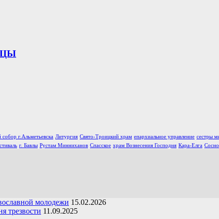
ИЦЫ
 собор г.Альметьевска
Литургия
Свято-Троицкий храм
епархиальное управление
сестры м
стиваль
г. Бавлы
Рустам Минниханов
Спасское
храм Вознесения Господня
Кара-Елга
Сосно
вославной молодежи
15.02.2026
я трезвости
11.09.2025