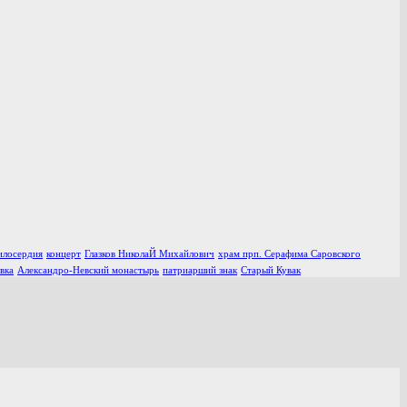
илосердия
концерт
Глазков НиколаЙ Михайлович
храм прп. Серафима Саровского
вка
Александро-Невский монастырь
патриарший знак
Старый Кувак