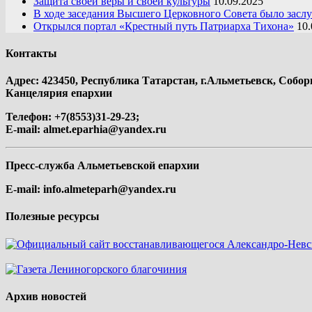
Защита своей веры и своей культуры
10.09.2025
В ходе заседания Высшего Церковного Совета было засл
Открылся портал «Крестный путь Патриарха Тихона»
10.
Контакты
Адрес: 423450, Республика Татарстан, г.Альметьевск, Собор
Канцелярия епархии
Телефон: +7(8553)31-29-23;
E-mail:
almet.eparhia@yandex.ru
Пресс-служба Альметьевской епархии
E-mail:
info.almeteparh@yandex.ru
Полезные ресурсы
Архив новостей