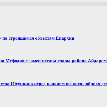
у по строящимся объектам Епархии
опа Мефодия с заместителем главы района Айдар
села Юсупкино перед началом всякого доброго де