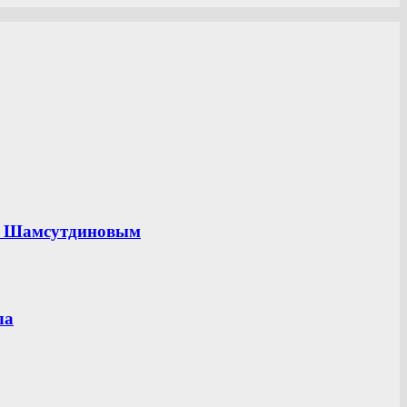
ом Шамсутдиновым
ла