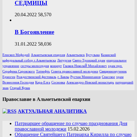
СЕДМИЦЫ
20.04.2022
58,570
В Богоявление
31.01.2022
58,036
Епископ Мефодий
Альметьевская епархия
Альметьевск
Бугульма
Казанский
кафедральный собор г.Альметьевска
Литургия
Свято-Троицкий храм
епархиальное
управление
сестры милосердия
концерт
Глазков НиколаЙ Михайлович
храм прп.
Серафима Саровского
Татнефть
Совета православной молодежи
Священномученик
Ермоген
Рождественский фестиваль
г. Бавлы
Рустам Минниханов
Спасское
храм
Вознесения Господня
Кара-Елга
Сосновка
Александро-Невский монастырь
патриарший
знак
Старый Кувак
Православие в Альметьевской епархии
АКТУАЛЬНАЯ АНАЛИТИКА
Патриаршее обращение по случаю празднования Дня
православной молодежи
15.02.2026
Обращение Святейшего Патриарха Кирилла по случаю