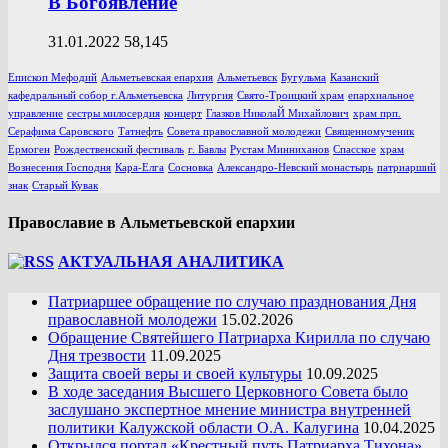
В Богоявление
31.01.2022
58,145
Епископ Мефодий
Альметьевская епархия
Альметьевск
Бугульма
Казанский
кафедральный собор г.Альметьевска
Литургия
Свято-Троицкий храм
епархиальное
управление
сестры милосердия
концерт
Глазков НиколаЙ Михайлович
храм прп.
Серафима Саровского
Татнефть
Совета православной молодежи
Священномученик
Ермоген
Рождественский фестиваль
г. Бавлы
Рустам Минниханов
Спасское
храм
Вознесения Господня
Кара-Елга
Сосновка
Александро-Невский монастырь
патриарший
знак
Старый Кувак
Православие в Альметьевской епархии
АКТУАЛЬНАЯ АНАЛИТИКА
Патриаршее обращение по случаю празднования Дня
православной молодежи
15.02.2026
Обращение Святейшего Патриарха Кирилла по случаю
Дня трезвости
11.09.2025
Защита своей веры и своей культуры
10.09.2025
В ходе заседания Высшего Церковного Совета было
заслушано экспертное мнение министра внутренней
политики Калужской области О.А. Калугина
10.04.2025
Открылся портал «Крестный путь Патриарха Тихона»