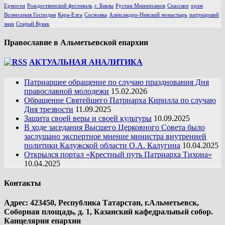
Ермоген
Рождественский фестиваль
г. Бавлы
Рустам Минниханов
Спасское
храм
Вознесения Господня
Кара-Елга
Сосновка
Александро-Невский монастырь
патриарший
знак
Старый Кувак
Православие в Альметьевской епархии
АКТУАЛЬНАЯ АНАЛИТИКА
Патриаршее обращение по случаю празднования Дня
православной молодежи
15.02.2026
Обращение Святейшего Патриарха Кирилла по случаю
Дня трезвости
11.09.2025
Защита своей веры и своей культуры
10.09.2025
В ходе заседания Высшего Церковного Совета было
заслушано экспертное мнение министра внутренней
политики Калужской области О.А. Калугина
10.04.2025
Открылся портал «Крестный путь Патриарха Тихона»
10.04.2025
Контакты
Адрес: 423450, Республика Татарстан, г.Альметьевск,
Соборная площадь, д. 1, Казанский кафедральный собор.
Канцелярия епархии