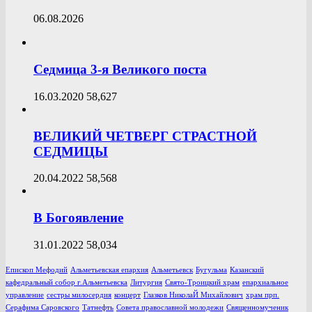
06.08.2026
Седмица 3-я Великого поста
16.03.2020
58,627
ВЕЛИКИЙ ЧЕТВЕРГ СТРАСТНОЙ
СЕДМИЦЫ
20.04.2022
58,568
В Богоявление
31.01.2022
58,034
Епископ Мефодий
Альметьевская епархия
Альметьевск
Бугульма
Казанский
кафедральный собор г.Альметьевска
Литургия
Свято-Троицкий храм
епархиальное
управление
сестры милосердия
концерт
Глазков НиколаЙ Михайлович
храм прп.
Серафима Саровского
Татнефть
Совета православной молодежи
Священномученик