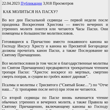
22.04.2023
Публикации
3,918 Просмотров
КАК МОЛИТЬСЯ НА ПАСХУ?
Во все дни Пасхальной седмицы — первой недели после
праздника Воскресения Христова — вместо вечерних и
утренних молитв поются или читаются Часы Пасхи. Они
помещены в большинстве молитвословов.
Готовящиеся к Причастию вместо покаянного канона ко
Господу Иисусу Христу и канона ко Пресвятой Богородице
должны прочитать канон Пасхи, а также Последование ко
Святому Причащению.
Все молитвословия (в том числе и благодарственные молитвы
по Святом Причащении) предваряются троекратным чтением
тропаря Пасхи: “Христос воскресе из мертвых, смертию
смерть поправ, и сущим во гробех живот даровав”.
Псалмы и молитвы с Трисвятого (“Святый Боже…”) по “Отче
наш…” (с тропарями после него) при этом не читаются.
Со второй седмицы по Пасхе вновь начинается чтение
обычных утренних и вечерних молитв, а также Правила ко
Святому Причащению, включающему каноны ко Господу