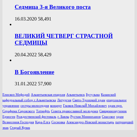
Седмица 3-я Великого поста
16.03.2020
58,491
ВЕЛИКИЙ ЧЕТВЕРГ СТРАСТНОЙ
СЕДМИЦЫ
20.04.2022
58,429
В Богоявление
31.01.2022
57,900
Епископ Мефодий
Альметьевская епархия
Альметьевск
Бугульма
Казанский
кафедральный собор г.Альметьевска
Литургия
Свято-Троицкий храм
епархиальное
управление
сестры милосердия
концерт
Глазков НиколаЙ Михайлович
храм прп.
Серафима Саровского
Татнефть
Совета православной молодежи
Священномученик
Ермоген
Рождественский фестиваль
г. Бавлы
Рустам Минниханов
Спасское
храм
Вознесения Господня
Кара-Елга
Сосновка
Александро-Невский монастырь
патриарший
знак
Старый Кувак