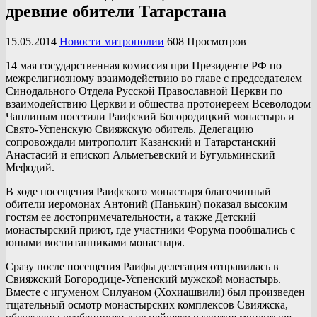
древние обители Татарстана
15.05.2014
Новости митрополии
608 Просмотров
14 мая государственная комиссия при Президенте РФ по
межрелигиозному взаимодействию во главе с председателем
Синодального Отдела Русской Православной Церкви по
взаимодействию Церкви и общества протоиереем Всеволодом
Чаплиным посетили Раифский Богородицкий монастырь и
Свято-Успенскую Свияжскую обитель. Делегацию
сопровождали митрополит Казанский и Татарстанский
Анастасий и епископ Альметьевский и Бугульминский
Мефодий.
В ходе посещения Раифского монастыря благочинный
обители иеромонах Антоний (Панькин) показал высоким
гостям ее достопримечательности, а также Детский
монастырский приют, где участники Форума пообщались с
юными воспитанниками монастыря.
Сразу после посещения Раифы делегация отправилась в
Свияжский Богородице-Успенский мужской монастырь.
Вместе с игуменом Силуаном (Хохиашвили) был произведен
тщательный осмотр монастырских комплексов Свияжска,