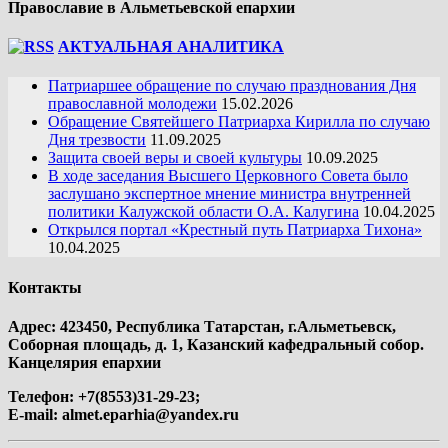
Православие в Альметьевской епархии
АКТУАЛЬНАЯ АНАЛИТИКА
Патриаршее обращение по случаю празднования Дня
православной молодежи
15.02.2026
Обращение Святейшего Патриарха Кирилла по случаю
Дня трезвости
11.09.2025
Защита своей веры и своей культуры
10.09.2025
В ходе заседания Высшего Церковного Совета было
заслушано экспертное мнение министра внутренней
политики Калужской области О.А. Калугина
10.04.2025
Открылся портал «Крестный путь Патриарха Тихона»
10.04.2025
Контакты
Адрес: 423450, Республика Татарстан, г.Альметьевск,
Соборная площадь, д. 1, Казанский кафедральный собор.
Канцелярия епархии
Телефон: +7(8553)31-29-23;
E-mail:
almet.eparhia@yandex.ru