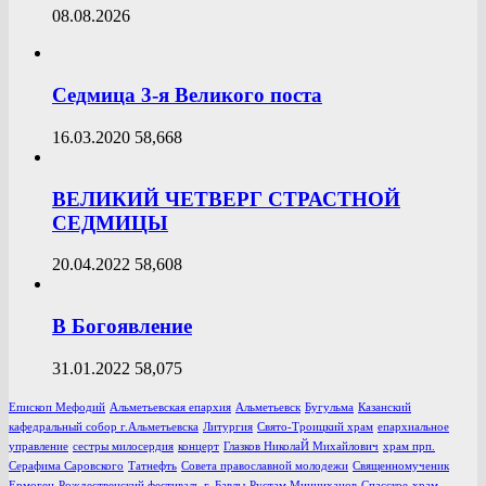
08.08.2026
Седмица 3-я Великого поста
16.03.2020
58,668
ВЕЛИКИЙ ЧЕТВЕРГ СТРАСТНОЙ
СЕДМИЦЫ
20.04.2022
58,608
В Богоявление
31.01.2022
58,075
Епископ Мефодий
Альметьевская епархия
Альметьевск
Бугульма
Казанский
кафедральный собор г.Альметьевска
Литургия
Свято-Троицкий храм
епархиальное
управление
сестры милосердия
концерт
Глазков НиколаЙ Михайлович
храм прп.
Серафима Саровского
Татнефть
Совета православной молодежи
Священномученик
Ермоген
Рождественский фестиваль
г. Бавлы
Рустам Минниханов
Спасское
храм