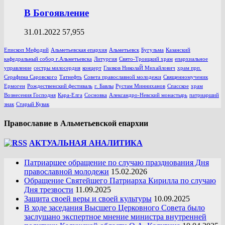
В Богоявление
31.01.2022
57,955
Епископ Мефодий
Альметьевская епархия
Альметьевск
Бугульма
Казанский
кафедральный собор г.Альметьевска
Литургия
Свято-Троицкий храм
епархиальное
управление
сестры милосердия
концерт
Глазков НиколаЙ Михайлович
храм прп.
Серафима Саровского
Татнефть
Совета православной молодежи
Священномученик
Ермоген
Рождественский фестиваль
г. Бавлы
Рустам Минниханов
Спасское
храм
Вознесения Господня
Кара-Елга
Сосновка
Александро-Невский монастырь
патриарший
знак
Старый Кувак
Православие в Альметьевской епархии
АКТУАЛЬНАЯ АНАЛИТИКА
Патриаршее обращение по случаю празднования Дня
православной молодежи
15.02.2026
Обращение Святейшего Патриарха Кирилла по случаю
Дня трезвости
11.09.2025
Защита своей веры и своей культуры
10.09.2025
В ходе заседания Высшего Церковного Совета было
заслушано экспертное мнение министра внутренней