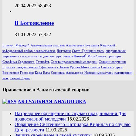
20.04.2022
58,453
В Богоявление
31.01.2022
57,922
Епископ Мефодий
Альметьевская епархия
Альметьевск
Бугульма
Казанский
кафедральный собор г.Альметьевска
Литургия
Свято-Троицкий храм
епархиальное
управление
сестры милосердия
концерт
Глазков НиколаЙ Михайлович
храм прп.
Серафима Саровского
Татнефть
Совета православной молодежи
Священномученик
Ермоген
Рождественский фестиваль
г. Бавлы
Рустам Минниханов
Спасское
храм
Вознесения Господня
Кара-Елга
Сосновка
Александро-Невский монастырь
патриарший
знак
Старый Кувак
Православие в Альметьевской епархии
АКТУАЛЬНАЯ АНАЛИТИКА
Патриаршее обращение по случаю празднования Дня
православной молодежи
15.02.2026
Обращение Святейшего Патриарха Кирилла по случаю
Дня трезвости
11.09.2025
Защита своей веры и своей культуры
10.09.2025