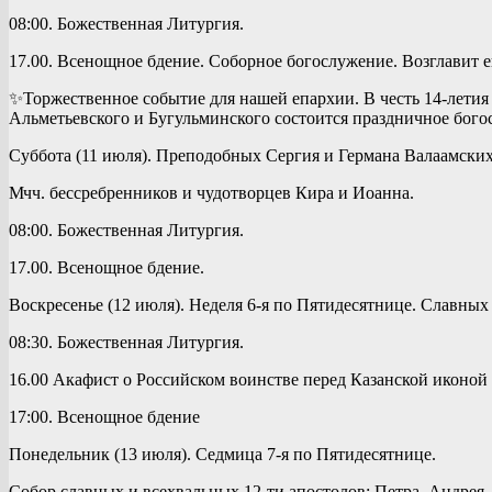
08:00. Божественная Литургия.
17.00. Всенощное бдение. Соборное богослужение. Возглавит
✨️Торжественное событие для нашей епархии. В честь 14-лети
Альметьевского и Бугульминского состоится праздничное бого
Суббота (11 июля). Преподобных Сергия и Германа Валаамски
Мчч. бессребренников и чудотворцев Кира и Иоанна.
08:00. Божественная Литургия.
17.00. Всенощное бдение.
Воскресенье (12 июля). Неделя 6-я по Пятидесятнице. Славных
08:30. Божественная Литургия.
16.00 Акафист о Российском воинстве перед Казанской иконой
17:00. Всенощное бдение
Понедельник (13 июля). Седмица 7-я по Пятидесятнице.
Собор славных и всехвальных 12-ти апостолов: Петра, Андрея,