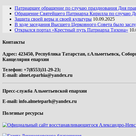
Патриаршее обращение по случаю празднования Дня пра
Обращение Святейшего Патриарха Кирилла по случаю Дн
Защита своей веры и своей культуры
10.09.2025
В ходе заседания Высшего Церковного Совета было засл
Открылся портал «Крестный путь Патриарха Тихона»
10.
Контакты
Адрес: 423450, Республика Татарстан, г.Альметьевск, Собор
Канцелярия епархии
Телефон: +7(8553)31-29-23;
E-mail:
almet.eparhia@yandex.ru
Пресс-служба Альметьевской епархии
E-mail:
info.almeteparh@yandex.ru
Полезные ресурсы