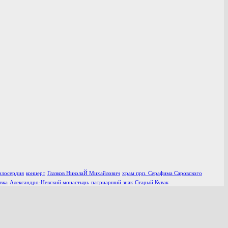
илосердия
концерт
Глазков НиколаЙ Михайлович
храм прп. Серафима Саровского
вка
Александро-Невский монастырь
патриарший знак
Старый Кувак