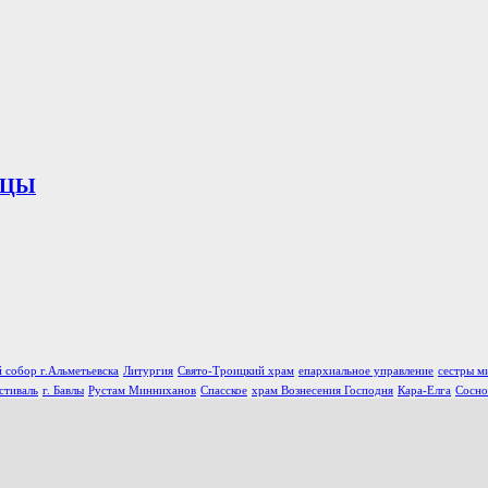
ИЦЫ
 собор г.Альметьевска
Литургия
Свято-Троицкий храм
епархиальное управление
сестры м
стиваль
г. Бавлы
Рустам Минниханов
Спасское
храм Вознесения Господня
Кара-Елга
Сосно