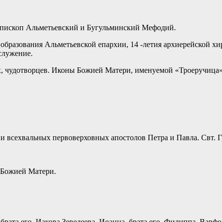
 епископ Альметьевский и Бугульминский Мефодий.
я образования Альметьевской епархии, 14 -летия архиерейской
служение.
х, чудотворцев. Иконы Божией Матери, именуемой «Троеручица»
 и всехвальных первоверховных апостолов Петра и Павла. Свт. 
 Божией Матери.
 брата его, Иакова Зеведеева, Иоанна, брата его, Филиппа, Вар