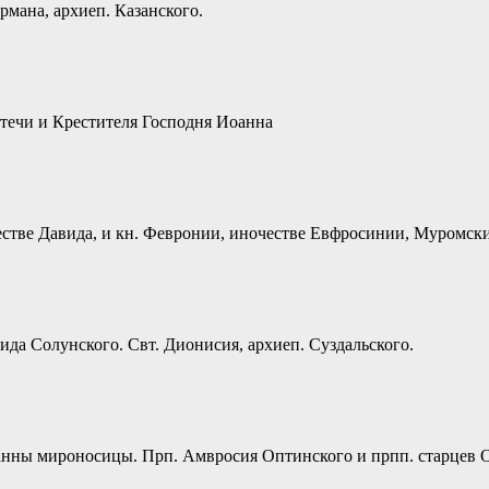
мана, архиеп. Казанского.
дтечи и Крестителя Господня Иоанна
честве Давида, и кн. Февронии, иночестве Евфросинии, Муромски
ида Солунского. Свт. Дионисия, архиеп. Суздальского.
анны мироносицы. Прп. Амвросия Оптинского и прпп. старцев О