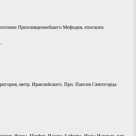
 хиротонии Преосвященнейшего Мефодия, епископа
.
Григория, митр. Ираклийского. Прп. Паисия Святогорца.
фоломея, Фомы, Матфея, Иакова Алфеева, Иуды Иаковля, или