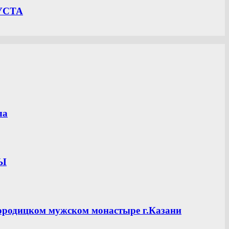
УСТА
ла
ЦЫ
ородицком мужском монастыре г.Казани