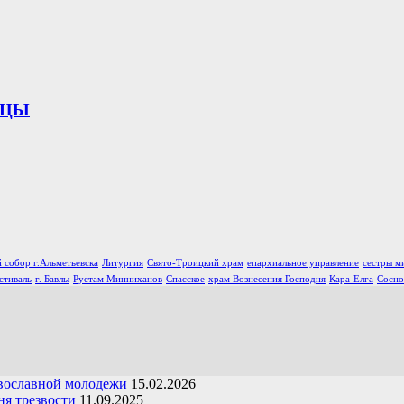
ИЦЫ
 собор г.Альметьевска
Литургия
Свято-Троицкий храм
епархиальное управление
сестры м
стиваль
г. Бавлы
Рустам Минниханов
Спасское
храм Вознесения Господня
Кара-Елга
Сосно
вославной молодежи
15.02.2026
я трезвости
11.09.2025