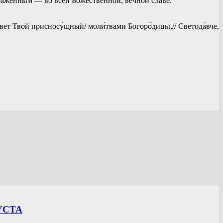
раженным — во всей Божественной, вечной славе.
,/ свет Твой присносу́щный/ моли́твами Богоро́дицы,// Светода́вче,
УСТА