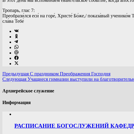
В этот день мы вспоминаем евангельское событие, когда апос
Тропарь, глас 7:
Преобрази́лся еси́ на горе́, Христе́ Бо́же,/ показа́вый ученико́м
сла́ва Тебе́
Предыдущая
С праздником Преображения Господня
Следующая
Учащиеся гимназии выступили на благотворительн
Архиерейское служение
Информация
РАСПИСАНИЕ БОГОСЛУЖЕНИЙ КАФЕДРА