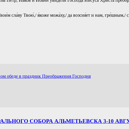
толы Петр, Иаков и Иоанн увидели Господа Иисуса Христа преоб
 Твои́м сла́ву Твою́,/ я́коже можа́ху,/ да возсия́ет и нам, гре́шным
ом обеде в праздник Преображения Господня
ЛЬНОГО СОБОРА АЛЬМЕТЬЕВСКА 3-10 АВГ