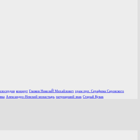
илосердия
концерт
Глазков НиколаЙ Михайлович
храм прп. Серафима Саровского
вка
Александро-Невский монастырь
патриарший знак
Старый Кувак