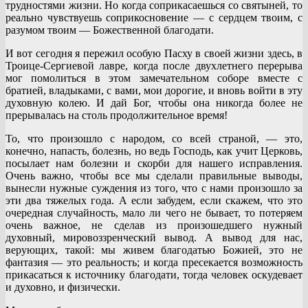
трудностями жизни. Но когда соприкасаешься со святыней, то
реально чувствуешь соприкосновение — с сердцем твоим, с
разумом твоим — Божественной благодати.
И вот сегодня я пережил особую Пасху в своей жизни здесь, в
Троице-Сергиевой лавре, когда после двухлетнего перерыва
мог помолиться в этом замечательном соборе вместе с
братией, владыками, с вами, мои дорогие, и вновь войти в эту
духовную колею. И дай Бог, чтобы она никогда более не
прерывалась на столь продолжительное время!
То, что произошло с народом, со всей страной, — это,
конечно, напасть, болезнь, но ведь Господь, как учит Церковь,
посылает нам болезни и скорби для нашего исправления.
Очень важно, чтобы все мы сделали правильные выводы,
вынесли нужные суждения из того, что с нами произошло за
эти два тяжелых года. А если забудем, если скажем, что это
очередная случайность, мало ли чего не бывает, то потеряем
очень важное, не сделав из произошедшего нужный
духовный, мировоззренческий вывод. А вывод для нас,
верующих, такой: мы живем благодатью Божией, это не
фантазия — это реальность; и когда пресекается возможность
прикасаться к источнику благодати, тогда человек оскудевает
и духовно, и физически.