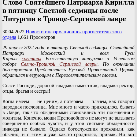
Слово Святейшего Патриарха Кирилла
в пятницу Светлой седмицы после
Литургии в Троице-Сергиевой лавре
30.04.2022
Новости информационно- просветительского
отдела
1,661 Просмотров
29 апреля 2022 года, в пятницу Светлой седмицы, Святейший
Патриарх Московский и всея Руси
Кирилл
совершил
Божественную литургию в Успенском
соборе
Свято-Троицкой Сергиевой лавры
. По окончании
богослужения Предстоятель Русской Православной Церкви
обратился к верующим с Первосвятительским словом.
Спаси Господи, дорогой владыка наместник, владыка ректор,
отцы, братья и сестры!
Когда имеем — не ценим, а потеряем — плачем, как говорит
народная пословица. Мне много и часто приходилось бывать
в Лавре, так что обыденными становились эти посещения и
молитвы. Конечно, мощи Преподобного не могут не вызывать
совершенно особых чувств, и у этой святыни обыденности
никогда не бывало. Однако богослужения проходили, как
обычно, и с этим я уже как-то сроднился, привык. Но вот