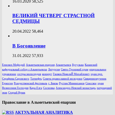
16.03.2020
58,525
ВЕЛИКИЙ ЧЕТВЕРГ СТРАСТНОЙ
СЕДМИЦЫ
20.04.2022
58,464
В Богоявление
31.01.2022
57,933
Епископ Мефодий
Альметьевская епархия
Альметьевск
Бугульма
Казанский
кафедральный собор г.Альметьевска
Литургия
Свято-Троицкий храм
епархиальное
управление
сестры милосердия
концерт
Глазков НиколаЙ Михайлович
храм прп.
Серафима Саровского
Татнефть
Совета православной молодежи
Священномученик
Ермоген
Рождественский фестиваль
г. Бавлы
Рустам Минниханов
Спасское
храм
Вознесения Господня
Кара-Елга
Сосновка
Александро-Невский монастырь
патриарший
знак
Старый Кувак
Православие в Альметьевской епархии
АКТУАЛЬНАЯ АНАЛИТИКА