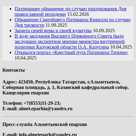
Патриаршее обращение по случаю празднования Дня
православной молодежи
15.02.2026
Обращение Святейшего Патриарха Кирилла по случаю
Дня трезвости
11.09.2025
Защита своей веры и своей культуры
10.09.2025
В ходе заседания Высшего Церковного Совета было
заслушано экспертное мнение министра внутренней
политики Калужской области О.А. Калугина
10.04.2025
Открылся портал «Крестный путь Патриарха Тихона»
10.04.2025
Контакты
Адрес: 423450, Республика Татарстан, г.Альметьевск,
Соборная площадь, д. 1, Казанский кафедральный собор.
Канцелярия епархии
Телефон: +7(8553)31-29-23;
E-mail:
almet.eparhia@yandex.ru
Пресс-служба Альметьевской епархии
E-mail:
info.almeteparh@yandex.ru