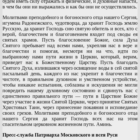
будем иметь силу отражать и физические, и духовные напасти,
в чем бы они ни выражались и как бы они не осуществлялись.
Молитвами преподобного и богоносного отца нашего Сергия,
игумена Радонежского, чудотворца, да хранит Господь землю
Русскую, да хранит Господь сию святую обитель и всех, кто с
верой, благочестием и благоговением входит под своды ея
святых храмов. Пусть благословение Божие, сила Духа
Святого пребывает над всеми нами, укрепляя нас в вере и
благочестии и помогая, несмотря ни на что, идти по
выбранному нами пути жизни в Церкви, который, верим,
приведет нас к Божественному Царству. Пусть благодать
Святого Духа, излившаяся через освящение воды в сей святой
пасхальный день, каждого из нас укрепит в благочестии и
чистоте, в правильном духовном и умственном устройстве,
чтобы никакие испытания, соблазны и искушения не могли
повредить нашему духовному состоянию и сдвинуть нас с
единственно правильного пути — пути в Царствие Божие
через участие в жизни Святой Церкви, через принятие Святых
Христовых Таин, через принесение покаяния и исповедание
своих грехов. Молитвами преподобного и богоносного отца
нашего Сергия да хранит Господь всех нас на этом
спасительном церковном жизненном пути. Аминь.
Пресс-служба Патриарха Московского и всея Руси