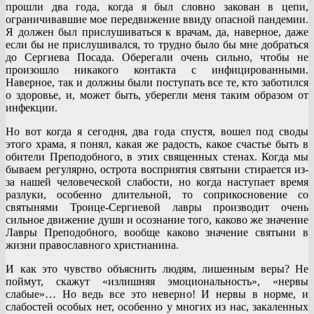
прошли два года, когда я был словно закован в цепи,
ограничивавшие мое передвижение ввиду опасной пандемии.
Я должен был прислушиваться к врачам, да, наверное, даже
если бы не прислушивался, то трудно было бы мне добраться
до Сергиева Посада. Оберегали очень сильно, чтобы не
произошло никакого контакта с инфицированными.
Наверное, так и должны были поступать все те, кто заботился
о здоровье, и, может быть, уберегли меня таким образом от
инфекции.
Но вот когда я сегодня, два года спустя, вошел под своды
этого храма, я понял, какая же радость, какое счастье быть в
обители Преподобного, в этих священных стенах. Когда мы
бываем регулярно, острота восприятия святыни стирается из-
за нашей человеческой слабости, но когда наступает время
разлуки, особенно длительной, то соприкосновение со
святынями Троице-Сергиевой лавры производит очень
сильное движение души и осознание того, каково же значение
Лавры Преподобного, вообще каково значение святыни в
жизни православного христианина.
И как это чувство объяснить людям, лишенным веры? Не
поймут, скажут «излишняя эмоциональность», «нервы
слабые»… Но ведь все это неверно! И нервы в норме, и
слабостей особых нет, особенно у многих из нас, закаленных