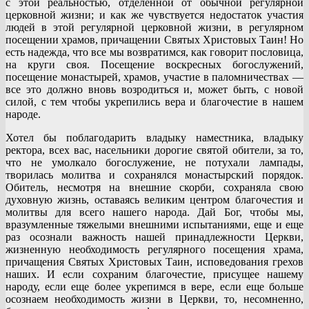
с этой реальностью, отделенной от обычной регулярной
церковной жизни; и как же чувствуется недостаток участия
людей в этой регулярной церковной жизни, в регулярном
посещении храмов, причащении Святых Христовых Таин! Но
есть надежда, что все мы возвратимся, как говорит пословица,
на круги своя. Посещение воскресных богослужений,
посещение монастырей, храмов, участие в паломничествах —
все это должно вновь возродиться и, может быть, с новой
силой, с тем чтобы укрепились вера и благочестие в нашем
народе.
Хотел бы поблагодарить владыку наместника, владыку
ректора, всех вас, насельники дорогие святой обители, за то,
что не умолкало богослужение, не потухали лампады,
творилась молитва и сохранялся монастырский порядок.
Обитель, несмотря на внешние скорби, сохраняла свою
духовную жизнь, оставаясь великим центром благочестия и
молитвы для всего нашего народа. Дай Бог, чтобы мы,
вразумленные тяжелыми внешними испытаниями, еще и еще
раз осознали важность нашей принадлежности Церкви,
жизненную необходимость регулярного посещения храма,
причащения Святых Христовых Таин, исповедования грехов
наших. И если сохраним благочестие, присущее нашему
народу, если еще более укрепимся в вере, если еще больше
осознаем необходимость жизни в Церкви, то, несомненно,