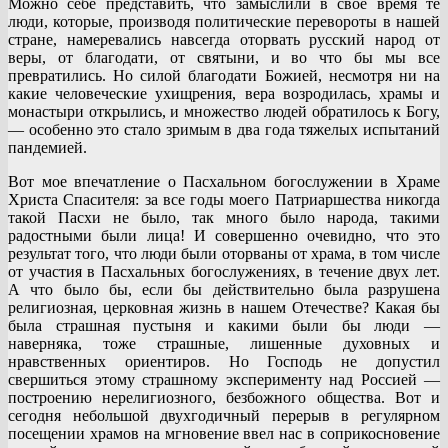
Можно себе представить, что замыслили в свое время те
люди, которые, производя политические перевороты в нашей
стране, намеревались навсегда оторвать русский народ от
веры, от благодати, от святыни, и во что бы мы все
превратились. Но силой благодати Божией, несмотря ни на
какие человеческие ухищрения, вера возродилась, храмы и
монастыри открылись, и множество людей обратилось к Богу,
— особенно это стало зримым в два года тяжелых испытаний
пандемией.
Вот мое впечатление о Пасхальном богослужении в Храме
Христа Спасителя: за все годы моего Патриаршества никогда
такой Пасхи не было, так много было народа, такими
радостными были лица! И совершенно очевидно, что это
результат того, что люди были оторваны от храма, в том числе
от участия в Пасхальных богослужениях, в течение двух лет.
А что было бы, если бы действительно была разрушена
религиозная, церковная жизнь в нашем Отечестве? Какая бы
была страшная пустыня и какими были бы люди —
наверняка, тоже страшные, лишенные духовных и
нравственных ориентиров. Но Господь не допустил
свершиться этому страшному эксперименту над Россией —
построению нерелигиозного, безбожного общества. Вот и
сегодня небольшой двухгодичный перерыв в регулярном
посещении храмов на мгновение ввел нас в соприкосновение