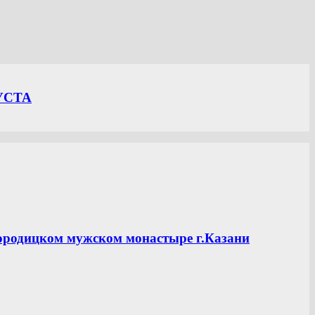
УСТА
ородицком мужском монастыре г.Казани