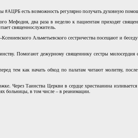
ы #АЦРБ есть возможность регулярно получать духовную помощ
го Мефодия, два раза в неделю к пациентам приходят священн
тупает священнослужитель.
Ксениевского Альметьевского сестричества посещают и беседу
аинству. Помогают дежурному священнику сестры милосердия 
ред тем как начать обход по палатам читают молитву, после
. Через Таинства Церкви в сердце христианина изливается бл
ях больницы, в том числе – в реанимации.