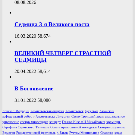
08.08.2026
Седмица 3-я Великого поста
16.03.2020
58,674
ВЕЛИКИЙ ЧЕТВЕРГ СТРАСТНОЙ
СЕДМИЦЫ
20.04.2022
58,614
В Богоявление
31.01.2022
58,080
Епископ Мефодий
Альметьевская епархия
Альметьевск
Бугульма
Казанский
кафедральный собор г.Альметьевска
Литургия
Свято-Троицкий храм
епархиальное
управление
сестры милосердия
концерт
Глазков НиколаЙ Михайлович
храм прп.
Серафима Саровского
Татнефть
Совета православной молодежи
Священномученик
Ермоген
Рождественский фестиваль
г. Бавлы
Рустам Минниханов
Спасское
храм