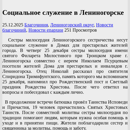
Социальное служение в Лениногорске
25.12.2025
Благочиния
,
Лениногорский округ
,
Новости
благочиний
,
Новости епархии
251 Просмотров
Сестры милосердия Лениногорского сестричества несут
социальное служение в Домах для престарелых жителей
города. В четверг 25 декабря сестры милосердия имени
святого Филарета Милостивого при Троицком храме г.
Лениногорска совместно с иереем Николаем Псурцевым
посетили жителей Дома для престарелых и инвалидов г.
Лениногорска. Отец Николай рассказал про святителя
Спиридона Тримифунтского, память которого мы вспоминаем
25 декабря, напомнил про Рождественский пост и Светлый
праздник Рождества Христова. После чего ответил на
вопросы и побеседовал с каждым лично.
В продолжение встречи батюшка провёл Таинства Исповеди
и Причастия, 19 человек причастились Святых Христовых
Таинств. После совместной молитвы сестры милосердия по
традиции помогают людям, которым нужна особая помощь в
уходе и в принятии пищи. Жители поблагодарили сестер и
священника за молитвы, помощь и заботу.