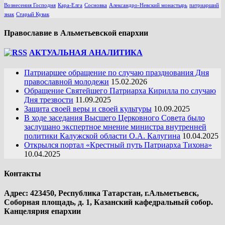
Вознесения Господня
Кара-Елга
Сосновка
Александро-Невский монастырь
патриарший
знак
Старый Кувак
Православие в Альметьевской епархии
АКТУАЛЬНАЯ АНАЛИТИКА
Патриаршее обращение по случаю празднования Дня
православной молодежи
15.02.2026
Обращение Святейшего Патриарха Кирилла по случаю
Дня трезвости
11.09.2025
Защита своей веры и своей культуры
10.09.2025
В ходе заседания Высшего Церковного Совета было
заслушано экспертное мнение министра внутренней
политики Калужской области О.А. Калугина
10.04.2025
Открылся портал «Крестный путь Патриарха Тихона»
10.04.2025
Контакты
Адрес: 423450, Республика Татарстан, г.Альметьевск,
Соборная площадь, д. 1, Казанский кафедральный собор.
Канцелярия епархии