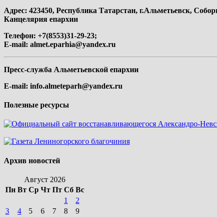
Адрес: 423450, Республика Татарстан, г.Альметьевск, Собор
Канцелярия епархии
Телефон: +7(8553)31-29-23;
E-mail:
almet.eparhia@yandex.ru
Пресс-служба Альметьевской епархии
E-mail:
info.almeteparh@yandex.ru
Полезные ресурсы
Архив новостей
Август 2026
Пн
Вт
Ср
Чт
Пт
Сб
Вс
1
2
3
4
5
6
7
8
9