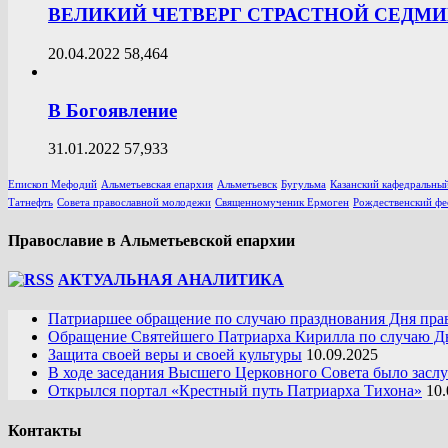
ВЕЛИКИЙ ЧЕТВЕРГ СТРАСТНОЙ СЕДМ
20.04.2022
58,464
В Богоявление
31.01.2022
57,933
Епископ Мефодий
Альметьевская епархия
Альметьевск
Бугульма
Казанский кафедральный
Татнефть
Совета православной молодежи
Священномученик Ермоген
Рождественский фе
Православие в Альметьевской епархии
АКТУАЛЬНАЯ АНАЛИТИКА
Патриаршее обращение по случаю празднования Дня пра
Обращение Святейшего Патриарха Кирилла по случаю Дн
Защита своей веры и своей культуры
10.09.2025
В ходе заседания Высшего Церковного Совета было засл
Открылся портал «Крестный путь Патриарха Тихона»
10.
Контакты