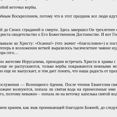
обой веточки вербы.
бным Воскресением, потому что в этот праздник все люди идут 
ей до Своих страданий и смерти. Здесь завершил Он трехлетне
Христа свидетельство о Его Божественном Достоинстве. И вот Г
зывали ко Христу: «Осанна!» (что значит «благословен») и пос
 теперь в возложении ветвей выразилось тысячелетнее чаяние иу
мира сего…
но жителям Иерусалима, приходим встречать Христа в храмы с в
ата еще не распускаются, только вербы покрываются нежными 
но еще не выпускает, и тем дает понять, что наша радость от пра
огослужения — Всенощного бдения. После чтения Евангелия с
хожане волнуются, попала ли святая вода на принесенные ими 
го, поэтому неважно – попала ли на веточку капелька святой во
ием храним, как знак проникающей благодати Божией, до следую