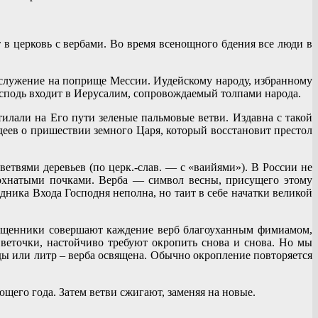
в церковь с вербами. Во время всенощного бдения все люди в
е служение на поприще Мессии. Иудейскому народу, избранному
осподь входит в Иерусалим, сопровождаемый толпами народа.
тилали на Его пути зеленые пальмовые ветви. Издавна с такой
деев о пришествии земного Царя, который восстановит престол
етвями деревьев (по церк.-слав. — с «ваийями»). В России не
мохнатыми почками. Верба — символ весны, присущего этому
здника Входа Господня неполна, но таит в себе начатки великой
вященники совершают каждение верб благоуханным фимиамом,
веточки, настойчиво требуют окропить снова и снова. Но мы
ды или литр – верба освящена. Обычно окропление повторяется
щего года. Затем ветви сжигают, заменяя на новые.