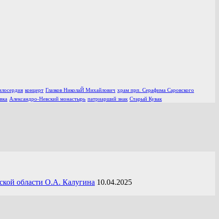
илосердия
концерт
Глазков НиколаЙ Михайлович
храм прп. Серафима Саровского
вка
Александро-Невский монастырь
патриарший знак
Старый Кувак
ской области О.А. Калугина
10.04.2025