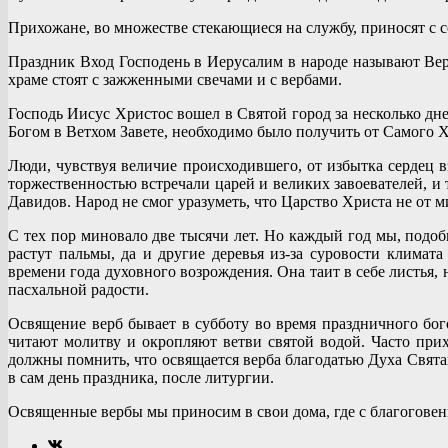
Прихожане, во множестве стекающиеся на службу, приносят с с
Праздник Вход Господень в Иерусалим в народе называют Вер
храме стоят с зажженными свечами и с вербами.
Господь Иисус Христос вошел в Святой город за несколько дн
Богом в Ветхом Завете, необходимо было получить от Самого 
Люди, чувствуя величие происходившего, от избытка сердец в
торжественностью встречали царей и великих завоевателей, и
Давидов. Народ не смог уразуметь, что Царство Христа не от 
С тех пор миновало две тысячи лет. Но каждый год мы, подоб
растут пальмы, да и другие деревья из-за суровости клим
времени года духовного возрождения. Она таит в себе листья, 
пасхальной радости.
Освящение верб бывает в субботу во время праздничного б
читают молитву и окропляют ветви святой водой. Часто при
должны помнить, что освящается верба благодатью Духа Свята
в сам день праздника, после литургии.
Освященные вербы мы приносим в свои дома, где с благоговен