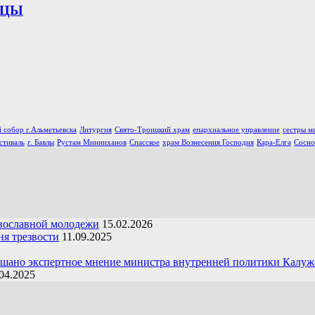
ИЦЫ
 собор г.Альметьевска
Литургия
Свято-Троицкий храм
епархиальное управление
сестры м
стиваль
г. Бавлы
Рустам Минниханов
Спасское
храм Вознесения Господня
Кара-Елга
Сосно
вославной молодежи
15.02.2026
я трезвости
11.09.2025
ушано экспертное мнение министра внутренней политики Калуж
04.2025