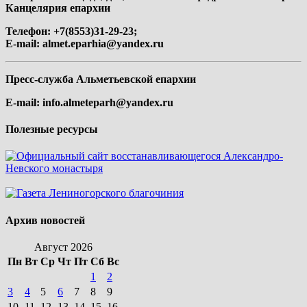
Канцелярия епархии
Телефон: +7(8553)31-29-23;
E-mail:
almet.eparhia@yandex.ru
Пресс-служба Альметьевской епархии
E-mail:
info.almeteparh@yandex.ru
Полезные ресурсы
Архив новостей
Август 2026
Пн
Вт
Ср
Чт
Пт
Сб
Вс
1
2
3
4
5
6
7
8
9
10
11
12
13
14
15
16