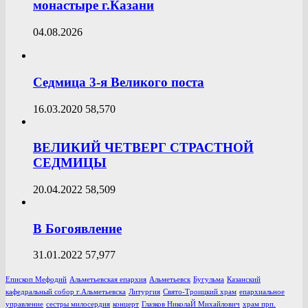
монастыре г.Казани
04.08.2026
Седмица 3-я Великого поста
16.03.2020
58,570
ВЕЛИКИЙ ЧЕТВЕРГ СТРАСТНОЙ
СЕДМИЦЫ
20.04.2022
58,509
В Богоявление
31.01.2022
57,977
Епископ Мефодий
Альметьевская епархия
Альметьевск
Бугульма
Казанский
кафедральный собор г.Альметьевска
Литургия
Свято-Троицкий храм
епархиальное
управление
сестры милосердия
концерт
Глазков НиколаЙ Михайлович
храм прп.