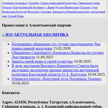
Серафима Саровского
Татнефть
Совета православной молодежи
Священномученик
Ермоген
Рождественский фестиваль
г. Бавлы
Рустам Минниханов
Спасское
храм
Вознесения Господня
Кара-Елга
Сосновка
Александро-Невский монастырь
патриарший
знак
Старый Кувак
Православие в Альметьевской епархии
АКТУАЛЬНАЯ АНАЛИТИКА
Патриаршее обращение по случаю празднования Дня
православной молодежи
15.02.2026
Обращение Святейшего Патриарха Кирилла по случаю
Дня трезвости
11.09.2025
Защита своей веры и своей культуры
10.09.2025
В ходе заседания Высшего Церковного Совета было
заслушано экспертное мнение министра внутренней
политики Калужской области О.А. Калугина
10.04.2025
Открылся портал «Крестный путь Патриарха Тихона»
10.04.2025
Контакты
Адрес: 423450, Республика Татарстан, г.Альметьевск,
Соборная площадь, д. 1, Казанский кафедральный собор.