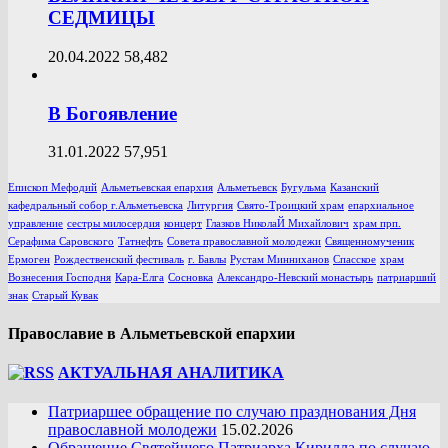
СЕДМИЦЫ
20.04.2022
58,482
В Богоявление
31.01.2022
57,951
Епископ Мефодий
Альметьевская епархия
Альметьевск
Бугульма
Казанский
кафедральный собор г.Альметьевска
Литургия
Свято-Троицкий храм
епархиальное
управление
сестры милосердия
концерт
Глазков НиколаЙ Михайлович
храм прп.
Серафима Саровского
Татнефть
Совета православной молодежи
Священномученик
Ермоген
Рождественский фестиваль
г. Бавлы
Рустам Минниханов
Спасское
храм
Вознесения Господня
Кара-Елга
Сосновка
Александро-Невский монастырь
патриарший
знак
Старый Кувак
Православие в Альметьевской епархии
АКТУАЛЬНАЯ АНАЛИТИКА
Патриаршее обращение по случаю празднования Дня
православной молодежи
15.02.2026
Обращение Святейшего Патриарха Кирилла по случаю