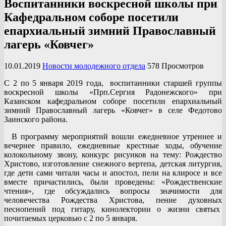
Воспитанники воскресной школы при
Кафедральном соборе посетили
епархиальный зимний Православный
лагерь «Ковчег»
10.01.2019
Новости молодежного отдела
578 Просмотров
С 2 по 5 января 2019 года, воспитанники старшей группы
воскресной школы «Прп.Сергия Радонежского» при
Казанском кафедральном соборе посетили епархиальный
зимний Православный лагерь «Ковчег» в селе Федотово
Заинского района.
В программу мероприятий вошли ежедневное утреннее и
вечернее правило, ежедневные крестные ходы, обучение
колокольному звону, конкурс рисунков на тему: Рождество
Христово, изготовление снежного вертепа, детская литургия,
где дети сами читали часы и апостол, пели на клиросе и все
вместе причастились, были проведены: «Рождественские
чтения», где обсуждались вопросы значимости для
человечества Рождества Христова, пение духовных
песнопений под гитару, кинолектории о жизни святых
почитаемых церковью с 2 по 5 января.