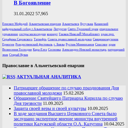
В Богоявление
31.01.2022
57,965
Епископ Мефодий
Альметьевская епархия
Альметьевск
Бугульма
Казанский
кафедральный собор г.Альметьевска
Литургия
Свято-Троицкий храм
епархиальное
управление
сестры милосердия
концерт
Глазков НиколаЙ Михайлович
храм прп.
Серафима Саровского
Татнефть
Совета православной молодежи
Священномученик
Ермоген
Рождественский фестиваль
г. Бавлы
Рустам Минниханов
Спасское
храм
Вознесения Господня
Кара-Елга
Сосновка
Александро-Невский монастырь
патриарший
знак
Старый Кувак
Православие в Альметьевской епархии
АКТУАЛЬНАЯ АНАЛИТИКА
Патриаршее обращение по случаю празднования Дня
православной молодежи
15.02.2026
Обращение Святейшего Патриарха Кирилла по случаю
Дня трезвости
11.09.2025
Защита своей веры и своей культуры
10.09.2025
В ходе заседания Высшего Церковного Совета было
заслушано экспертное мнение министра внутренней
политики Калужской области О.А. Калугина
10.04.2025