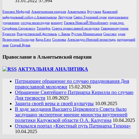
31.01.2022
57,994
Епископ Мефодий
Альметьевская епархия
Альметьевск
Бугульма
Казанский
кафедральный собор г.Альметьевска
Литургия
Свято-Троицкий храм
епархиальное
управление
сестры милосердия
концерт
Глазков НиколаЙ Михайлович
храм прп.
Серафима Саровского
Татнефть
Совета православной молодежи
Священномученик
Ермоген
Рождественский фестиваль
г. Бавлы
Рустам Минниханов
Спасское
храм
Вознесения Господня
Кара-Елга
Сосновка
Александро-Невский монастырь
патриарший
знак
Старый Кувак
Православие в Альметьевской епархии
АКТУАЛЬНАЯ АНАЛИТИКА
Патриаршее обращение по случаю празднования Дня
православной молодежи
15.02.2026
Обращение Святейшего Патриарха Кирилла по случаю
Дня трезвости
11.09.2025
Защита своей веры и своей культуры
10.09.2025
В ходе заседания Высшего Церковного Совета было
заслушано экспертное мнение министра внутренней
политики Калужской области О.А. Калугина
10.04.2025
Открылся портал «Крестный путь Патриарха Тихона»
10.04.2025