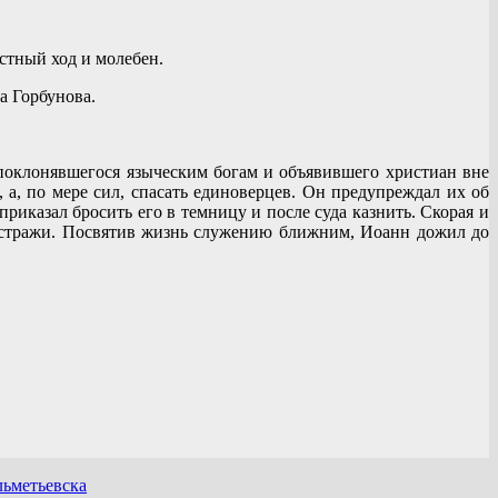
стный ход и молебен.
а Горбунова.
оклонявшегося языческим богам и объявившего христиан вне
 а, по мере сил, спасать единоверцев. Он предупреждал их об
риказал бросить его в темницу и после суда казнить. Скорая и
д стражи. Посвятив жизнь служению ближним, Иоанн дожил до
льметьевска