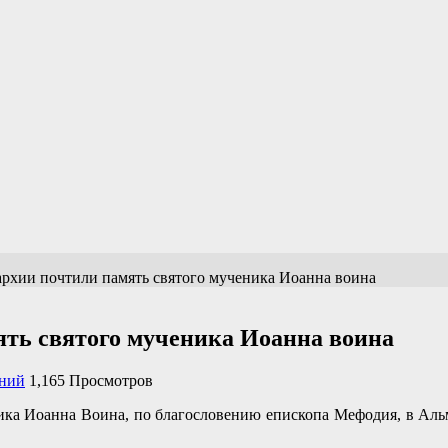
архии почтили память святого мученика Иоанна воина
ять святого мученика Иоанна воина
иний
1,165 Просмотров
еника Иоанна Воина, по благословению епископа Мефодия, в Ал