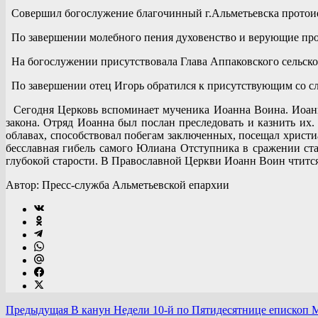
Совершил богослужение благочинный г.Альметьевска протои
По завершении молебного пения духовенство и верующие про
На богослужении присутствовала Глава Аппаковского сельско
По завершении отец Игорь обратился к присутствующим со с
Сегодня Церковь вспоминает мученика Иоанна Воина. Иоанн
закона. Отряд Иоанна был послан преследовать и казнить их.
облавах, способствовал побегам заключенных, посещал христиа
бесславная гибель самого Юлиана Отступника в сражении ст
глубокой старости. В Православной Церкви Иоанн Воин чтится
Автор: Пресс-служба Альметьевской епархии
Предыдущая
В канун Недели 10-й по Пятидесятнице епископ 