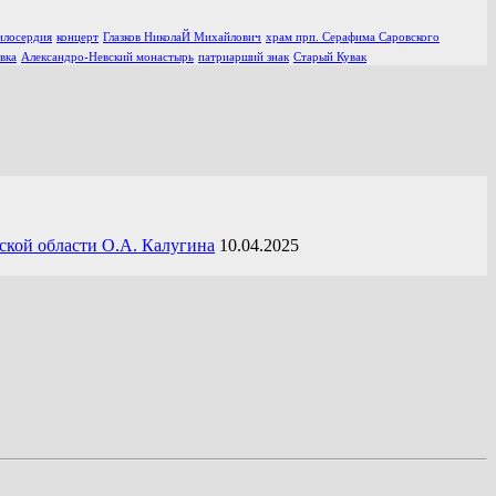
илосердия
концерт
Глазков НиколаЙ Михайлович
храм прп. Серафима Саровского
вка
Александро-Невский монастырь
патриарший знак
Старый Кувак
ской области О.А. Калугина
10.04.2025