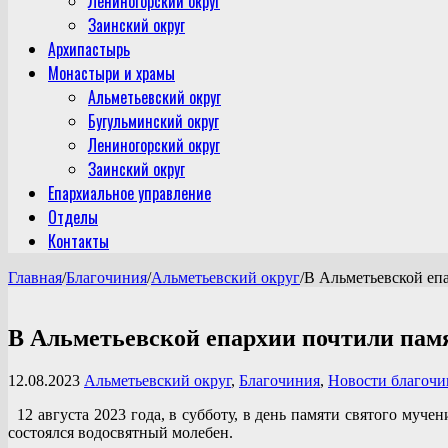
Лениногорский округ
Заинский округ
Архипастырь
Монастыри и храмы
Альметьевский округ
Бугульминский округ
Лениногорский округ
Заинский округ
Епархиальное управление
Отделы
Контакты
Главная
/
Благочиния
/
Альметьевский округ
/
В Альметьевской еп
В Альметьевской епархии почтили пам
12.08.2023
Альметьевский округ
,
Благочиния
,
Новости благоч
12 августа 2023 года, в субботу, в день памяти святого муч
состоялся водосвятный молебен.