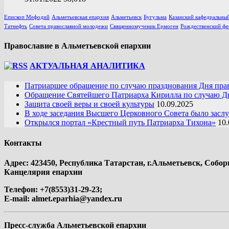
Епископ Мефодий
Альметьевская епархия
Альметьевск
Бугульма
Казанский кафедральный
Татнефть
Совета православной молодежи
Священномученик Ермоген
Рождественский фе
Православие в Альметьевской епархии
АКТУАЛЬНАЯ АНАЛИТИКА
Патриаршее обращение по случаю празднования Дня пра
Обращение Святейшего Патриарха Кирилла по случаю Дн
Защита своей веры и своей культуры
10.09.2025
В ходе заседания Высшего Церковного Совета было засл
Открылся портал «Крестный путь Патриарха Тихона»
10.
Контакты
Адрес: 423450, Республика Татарстан, г.Альметьевск, Собор
Канцелярия епархии
Телефон: +7(8553)31-29-23;
E-mail:
almet.eparhia@yandex.ru
Пресс-служба Альметьевской епархии