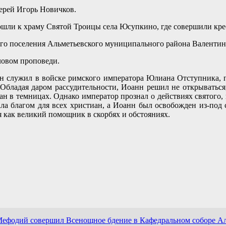
ерей Игорь Новичков.
шли к храму Святой Троицы села Юсупкино, где совершили кре
го поселения Альметьевского муниципального района Валентин
ловом проповеди.
 служил в войске римского императора Юлиана Отступника, п
 Обладая даром рассудительности, Иоанн решил не открываться,
н в темницах. Однако император прознал о действиях святого, п
ала благом для всех христиан, а Иоанн был освобожден из-по
 как великий помощник в скорбях и обстояниях.
Мефодий совершил Всенощное бдение в Кафедральном соборе А