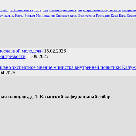
 собор г.Альметьевска
Литургия
Свято-Троицкий храм
епархиальное управление
сестры м
стиваль
г. Бавлы
Рустам Минниханов
Спасское
храм Вознесения Господня
Кара-Елга
Сосно
вославной молодежи
15.02.2026
я трезвости
11.09.2025
ушано экспертное мнение министра внутренней политики Калуж
04.2025
ная площадь, д. 1, Казанский кафедральный собор.