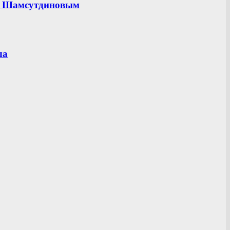
ом Шамсутдиновым
ла