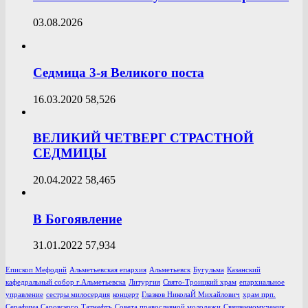
03.08.2026
Седмица 3-я Великого поста
16.03.2020
58,526
ВЕЛИКИЙ ЧЕТВЕРГ СТРАСТНОЙ
СЕДМИЦЫ
20.04.2022
58,465
В Богоявление
31.01.2022
57,934
Епископ Мефодий
Альметьевская епархия
Альметьевск
Бугульма
Казанский
кафедральный собор г.Альметьевска
Литургия
Свято-Троицкий храм
епархиальное
управление
сестры милосердия
концерт
Глазков НиколаЙ Михайлович
храм прп.
Серафима Саровского
Татнефть
Совета православной молодежи
Священномученик