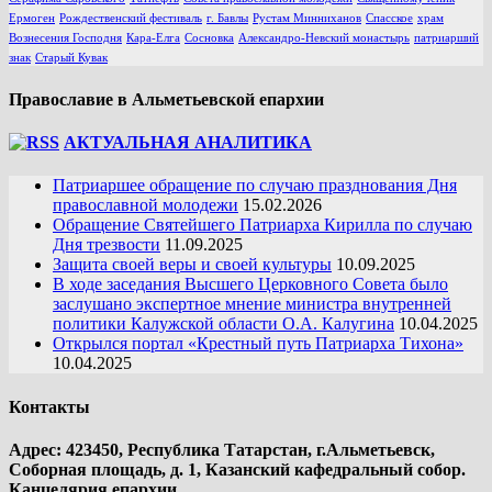
Ермоген
Рождественский фестиваль
г. Бавлы
Рустам Минниханов
Спасское
храм
Вознесения Господня
Кара-Елга
Сосновка
Александро-Невский монастырь
патриарший
знак
Старый Кувак
Православие в Альметьевской епархии
АКТУАЛЬНАЯ АНАЛИТИКА
Патриаршее обращение по случаю празднования Дня
православной молодежи
15.02.2026
Обращение Святейшего Патриарха Кирилла по случаю
Дня трезвости
11.09.2025
Защита своей веры и своей культуры
10.09.2025
В ходе заседания Высшего Церковного Совета было
заслушано экспертное мнение министра внутренней
политики Калужской области О.А. Калугина
10.04.2025
Открылся портал «Крестный путь Патриарха Тихона»
10.04.2025
Контакты
Адрес: 423450, Республика Татарстан, г.Альметьевск,
Соборная площадь, д. 1, Казанский кафедральный собор.
Канцелярия епархии