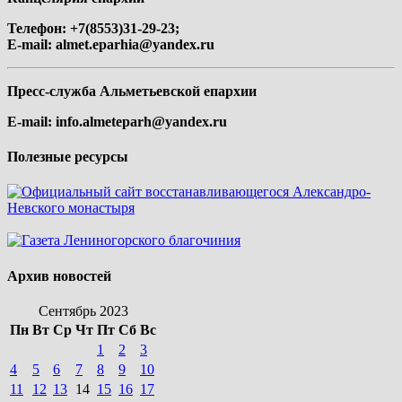
Телефон: +7(8553)31-29-23;
E-mail:
almet.eparhia@yandex.ru
Пресс-служба Альметьевской епархии
E-mail:
info.almeteparh@yandex.ru
Полезные ресурсы
Архив новостей
Сентябрь 2023
Пн
Вт
Ср
Чт
Пт
Сб
Вс
1
2
3
4
5
6
7
8
9
10
11
12
13
14
15
16
17