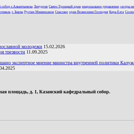
 собор г.Альметьевска
Литургия
Свято-Троицкий храм
епархиальное управление
сестры м
стиваль
г. Бавлы
Рустам Минниханов
Спасское
храм Вознесения Господня
Кара-Елга
Сосно
вославной молодежи
15.02.2026
я трезвости
11.09.2025
ушано экспертное мнение министра внутренней политики Калуж
04.2025
ная площадь, д. 1, Казанский кафедральный собор.