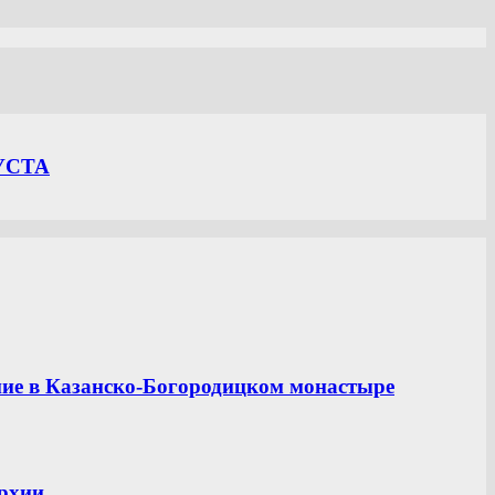
УСТА
ние в Казанско-Богородицком монастыре
рхии