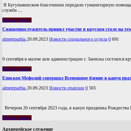
В Бугульминском благочинии передали гуманитарную помощь 
служба …
Читать далее »
Священнослужитель принял участие в круглом столе на те
almeteparhia
20.09.2023
Новости социального отдела
0
691
9 сентября в малом зале администрации г. Заинска состоялся 
Читать далее »
Епископ Мефодий совершил Всенощное бдение в канун пра
almeteparhia
20.09.2023
Новости епархии
0
565
Вечером 20 сентября 2023 года, в канун праздника Рождест
Читать далее »
Архиерейское служение