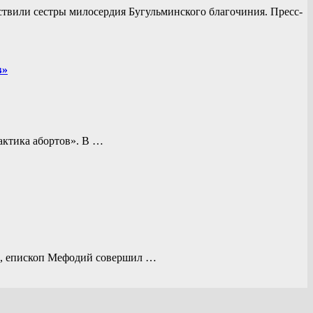
твили сестры милосердия Бугульминского благочиния. Пресс-
в»
актика абортов». В …
и, епископ Мефодий совершил …