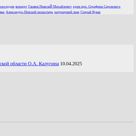
илосердия
концерт
Глазков НиколаЙ Михайлович
храм прп. Серафима Саровского
вка
Александро-Невский монастырь
патриарший знак
Старый Кувак
ской области О.А. Калугина
10.04.2025