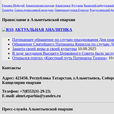
Епископ Мефодий
Альметьевская епархия
Альметьевск
Бугульма
Казанский кафедральный
Татнефть
Совета православной молодежи
Священномученик Ермоген
Рождественский фе
Православие в Альметьевской епархии
АКТУАЛЬНАЯ АНАЛИТИКА
Патриаршее обращение по случаю празднования Дня пра
Обращение Святейшего Патриарха Кирилла по случаю Дн
Защита своей веры и своей культуры
10.09.2025
В ходе заседания Высшего Церковного Совета было засл
Открылся портал «Крестный путь Патриарха Тихона»
10.
Контакты
Адрес: 423450, Республика Татарстан, г.Альметьевск, Собор
Канцелярия епархии
Телефон: +7(8553)31-29-23;
E-mail:
almet.eparhia@yandex.ru
Пресс-служба Альметьевской епархии