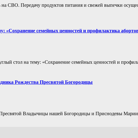
на СВО. Передачу продуктов питания и свежей выпечки осущес
му: «Сохранение семейных ценностей и профилактика аборто
круглый стол на тему: «Сохранение семейных ценностей и профил
здника Рождества Пресвятой Богородицы
ва Пресвятой Владычицы нашей Богородицы и Приснодевы Мари