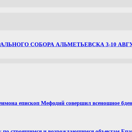
ЛЬНОГО СОБОРА АЛЬМЕТЬЕВСКА 3-10 АВГ
еимона епископ Мефодий совершил всенощное бде
у по строящимся и возрождающимся объектам Епа