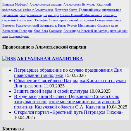
Епископ Мефодий
Альметьевская епархия
Альметьевск
Бугульма
Казанский
кафедральный собор г.Альметьевска
Литургия
Свято-Троицкий храм
епархиальное
управление
сестры милосердия
концерт
Глазков НиколаЙ Михайлович
храм прп.
Серафима Саровского
Татнефть
Совета православной молодежи
Священномученик
Ермоген
Рождественский фестиваль
г. Бавлы
Рустам Минниханов
Спасское
храм
Вознесения Господня
Кара-Елга
Сосновка
Александро-Невский монастырь
патриарший
знак
Старый Кувак
Православие в Альметьевской епархии
АКТУАЛЬНАЯ АНАЛИТИКА
Патриаршее обращение по случаю празднования Дня
православной молодежи
15.02.2026
Обращение Святейшего Патриарха Кирилла по случаю
Дня трезвости
11.09.2025
Защита своей веры и своей культуры
10.09.2025
В ходе заседания Высшего Церковного Совета было
заслушано экспертное мнение министра внутренней
политики Калужской области О.А. Калугина
10.04.2025
Открылся портал «Крестный путь Патриарха Тихона»
10.04.2025
Контакты