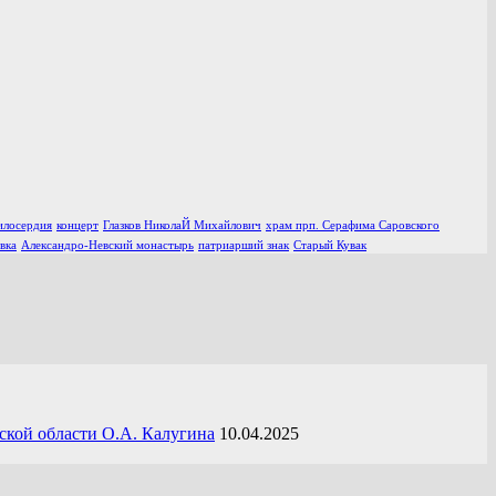
илосердия
концерт
Глазков НиколаЙ Михайлович
храм прп. Серафима Саровского
вка
Александро-Невский монастырь
патриарший знак
Старый Кувак
ской области О.А. Калугина
10.04.2025