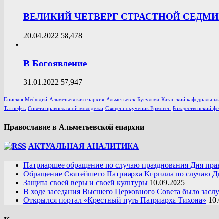
ВЕЛИКИЙ ЧЕТВЕРГ СТРАСТНОЙ СЕДМ
20.04.2022
58,478
В Богоявление
31.01.2022
57,947
Епископ Мефодий
Альметьевская епархия
Альметьевск
Бугульма
Казанский кафедральный
Татнефть
Совета православной молодежи
Священномученик Ермоген
Рождественский фе
Православие в Альметьевской епархии
АКТУАЛЬНАЯ АНАЛИТИКА
Патриаршее обращение по случаю празднования Дня пра
Обращение Святейшего Патриарха Кирилла по случаю Дн
Защита своей веры и своей культуры
10.09.2025
В ходе заседания Высшего Церковного Совета было засл
Открылся портал «Крестный путь Патриарха Тихона»
10.