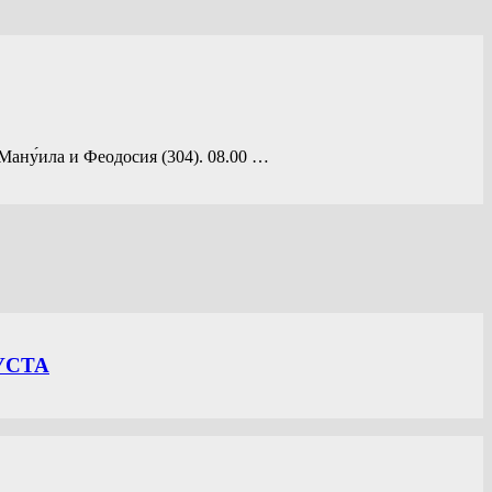
ану́ила и Феодосия (304). 08.00 …
УСТА