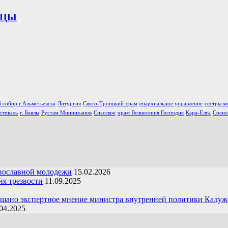
ИЦЫ
 собор г.Альметьевска
Литургия
Свято-Троицкий храм
епархиальное управление
сестры м
стиваль
г. Бавлы
Рустам Минниханов
Спасское
храм Вознесения Господня
Кара-Елга
Сосно
вославной молодежи
15.02.2026
я трезвости
11.09.2025
ушано экспертное мнение министра внутренней политики Калуж
04.2025