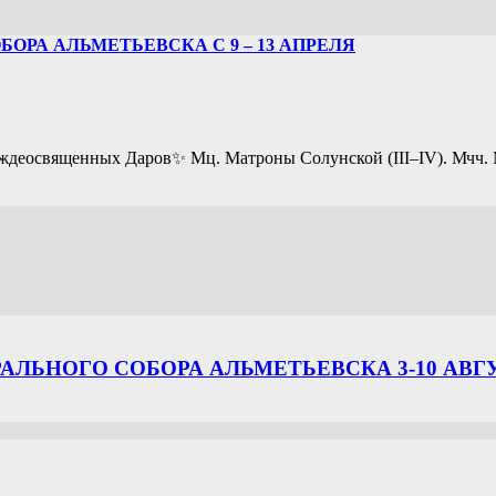
РА АЛЬМЕТЬЕВСКА С 9 – 13 АПРЕЛЯ
ждеосвященных Даров✨️ Мц. Матроны Солунской (III–IV). Мчч. М
ЛЬНОГО СОБОРА АЛЬМЕТЬЕВСКА 3-10 АВГ