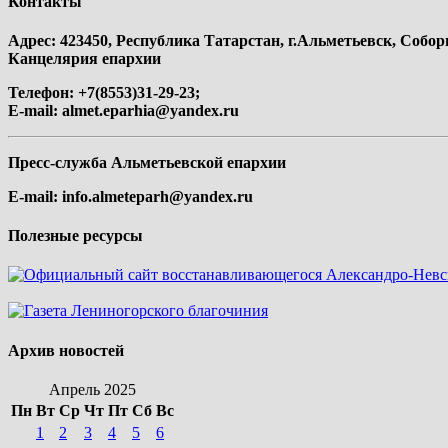
Контакты
Адрес: 423450, Республика Татарстан, г.Альметьевск, Собор
Канцелярия епархии
Телефон: +7(8553)31-29-23;
E-mail:
almet.eparhia@yandex.ru
Пресс-служба Альметьевской епархии
E-mail:
info.almeteparh@yandex.ru
Полезные ресурсы
Архив новостей
Апрель 2025
Пн
Вт
Ср
Чт
Пт
Сб
Вс
1
2
3
4
5
6