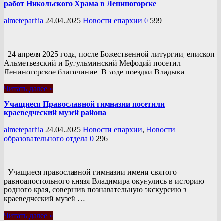
работ Никольского Храма в Лениногорске
almeteparhia
24.04.2025
Новости епархии
0
599
24 апреля 2025 года, после Божественной литургии, епископ
Альметьевский и Бугульминский Мефодий посетил
Лениногорское благочиние. В ходе поездки Владыка …
Читать далее »
Учащиеся Православной гимназии посетили
краеведческий музей района
almeteparhia
24.04.2025
Новости епархии
,
Новости
образовательного отдела
0
296
Учащиеся православной гимназии имени святого
равноапостольного князя Владимира окунулись в историю
родного края, совершив познавательную экскурсию в
краеведческий музей …
Читать далее »