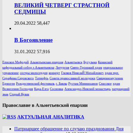
ВЕЛИКИЙ ЧЕТВЕРГ СТРАСТНОЙ
СЕДМИЦЫ
20.04.2022
58,447
В Богоявление
31.01.2022
57,916
Епископ Мефодий
Альметьевская епархия
Альметьевск
Бугульма
Казанский
кафедральный собор г.Альметьевска
Литургия
Свято-Троицкий храм
епархиальное
управление
сестры милосердия
концерт
Глазков НиколаЙ Михайлович
храм прп.
Серафима Саровского
Татнефть
Совета православной молодежи
Священномученик
Ермоген
Рождественский фестиваль
г. Бавлы
Рустам Минниханов
Спасское
храм
Вознесения Господня
Кара-Елга
Сосновка
Александро-Невский монастырь
патриарший
знак
Старый Кувак
Православие в Альметьевской епархии
АКТУАЛЬНАЯ АНАЛИТИКА
Патриаршее обращение по случаю празднования Дня