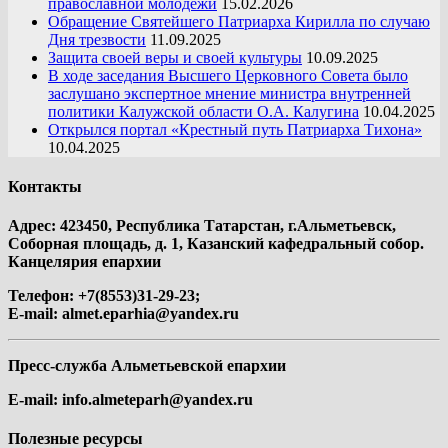
православной молодежи
15.02.2026
Обращение Святейшего Патриарха Кирилла по случаю
Дня трезвости
11.09.2025
Защита своей веры и своей культуры
10.09.2025
В ходе заседания Высшего Церковного Совета было
заслушано экспертное мнение министра внутренней
политики Калужской области О.А. Калугина
10.04.2025
Открылся портал «Крестный путь Патриарха Тихона»
10.04.2025
Контакты
Адрес: 423450, Республика Татарстан, г.Альметьевск,
Соборная площадь, д. 1, Казанский кафедральный собор.
Канцелярия епархии
Телефон: +7(8553)31-29-23;
E-mail:
almet.eparhia@yandex.ru
Пресс-служба Альметьевской епархии
E-mail:
info.almeteparh@yandex.ru
Полезные ресурсы