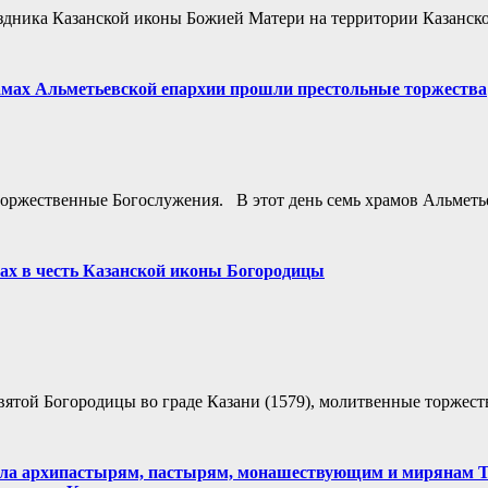
здника Казанской иконы Божией Матери на территории Казанск
амах Альметьевской епархии прошли престольные торжества
торжественные Богослужения. В этот день семь храмов Альметь
ах в честь Казанской иконы Богородицы
ятой Богородицы во граде Казани (1579), молитвенные торжест
лла архипастырям, пастырям, монашествующим и мирянам Т