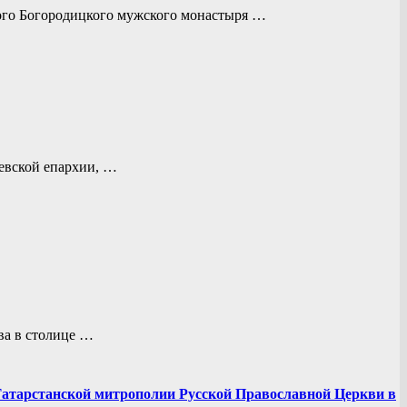
ого Богородицкого мужского монастыря …
евской епархии, …
ва в столице …
атарстанской митрополии Русской Православной Церкви в