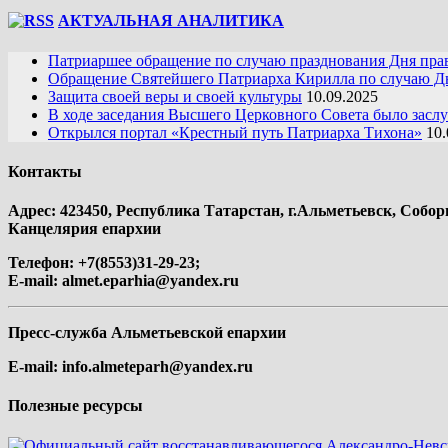
АКТУАЛЬНАЯ АНАЛИТИКА
Патриаршее обращение по случаю празднования Дня пра
Обращение Святейшего Патриарха Кирилла по случаю Дн
Защита своей веры и своей культуры
10.09.2025
В ходе заседания Высшего Церковного Совета было засл
Открылся портал «Крестный путь Патриарха Тихона»
10.
Контакты
Адрес: 423450, Республика Татарстан, г.Альметьевск, Собор
Канцелярия епархии
Телефон: +7(8553)31-29-23;
E-mail:
almet.eparhia@yandex.ru
Пресс-служба Альметьевской епархии
E-mail:
info.almeteparh@yandex.ru
Полезные ресурсы