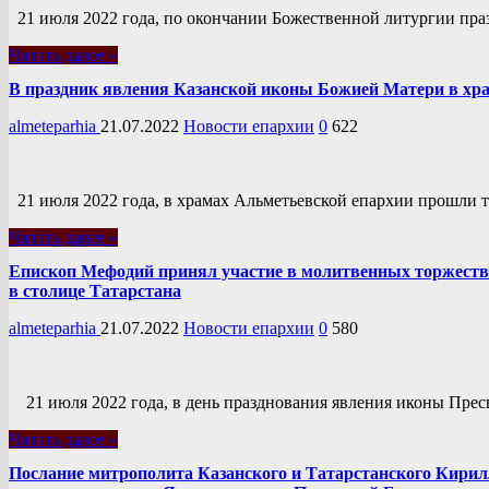
21 июля 2022 года, по окончании Божественной литургии пра
Читать далее »
В праздник явления Казанской иконы Божией Матери в хр
almeteparhia
21.07.2022
Новости епархии
0
622
21 июля 2022 года, в храмах Альметьевской епархии прошли 
Читать далее »
Епископ Мефодий принял участие в молитвенных торжеств
в столице Татарстана
almeteparhia
21.07.2022
Новости епархии
0
580
21 июля 2022 года, в день празднования явления иконы Пресв
Читать далее »
Послание митрополита Казанского и Татарстанского Кири