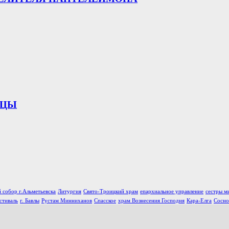
ИЦЫ
 собор г.Альметьевска
Литургия
Свято-Троицкий храм
епархиальное управление
сестры м
стиваль
г. Бавлы
Рустам Минниханов
Спасское
храм Вознесения Господня
Кара-Елга
Сосно