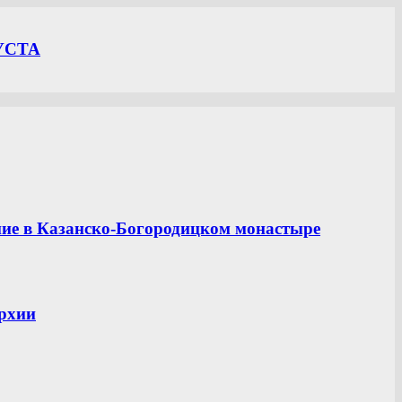
УСТА
ние в Казанско-Богородицком монастыре
рхии