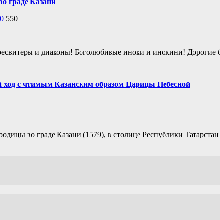
о граде Казани
0
550
ресвитеры и диаконы! Боголюбивые иноки и инокини! Дорогие б
й ход с чтимым Казанским образом Царицы Небесной
одицы во граде Казани (1579), в столице Республики Татарстан