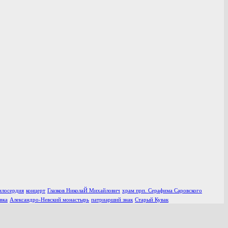
илосердия
концерт
Глазков НиколаЙ Михайлович
храм прп. Серафима Саровского
вка
Александро-Невский монастырь
патриарший знак
Старый Кувак