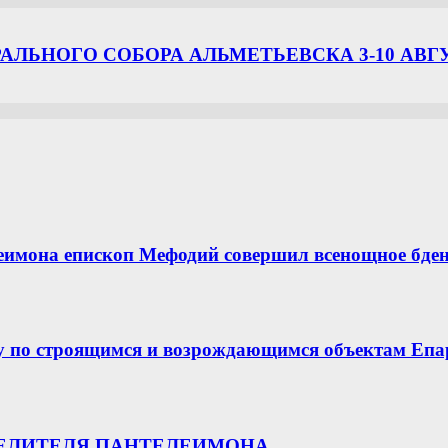
ЛЬНОГО СОБОРА АЛЬМЕТЬЕВСКА 3-10 АВГ
еимона епископ Мефодий совершил всенощное бде
у по строящимся и возрождающимся объектам Епа
ЦЕЛИТЕЛЯ ПАНТЕЛЕИМОНА