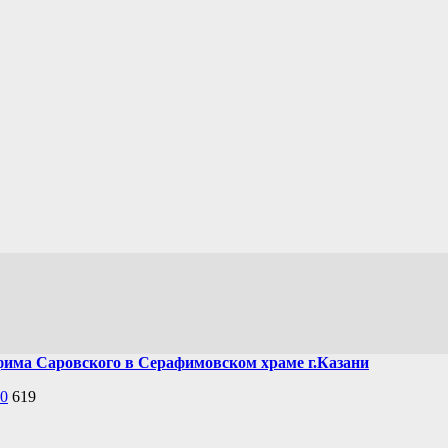
фима Саровского в Серафимовском храме г.Казани
0
619