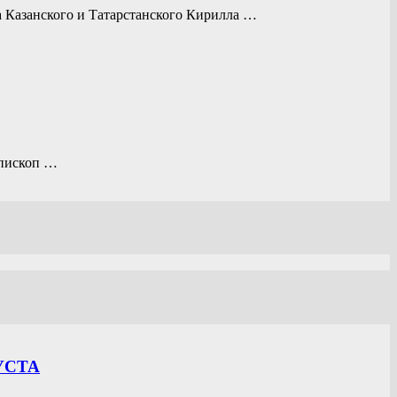
а Казанского и Татарстанского Кирилла …
епископ …
УСТА