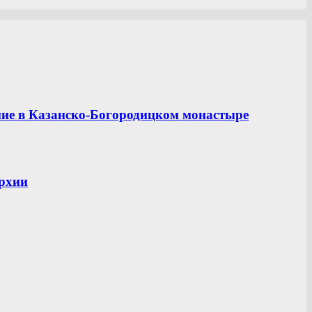
ние в Казанско-Богородицком монастыре
рхии