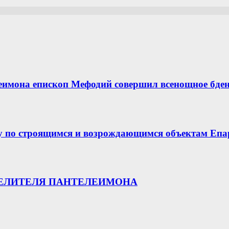
еимона епископ Мефодий совершил всенощное бде
у по строящимся и возрождающимся объектам Епа
ЦЕЛИТЕЛЯ ПАНТЕЛЕИМОНА