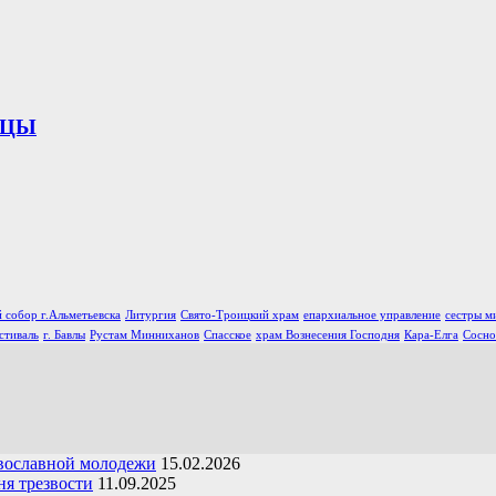
ИЦЫ
 собор г.Альметьевска
Литургия
Свято-Троицкий храм
епархиальное управление
сестры м
стиваль
г. Бавлы
Рустам Минниханов
Спасское
храм Вознесения Господня
Кара-Елга
Сосно
вославной молодежи
15.02.2026
я трезвости
11.09.2025